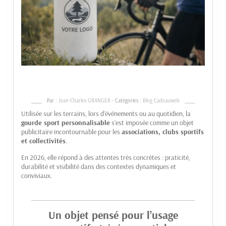
spo
per
est
idé
pou
les
ass
Par :
Jean-Charles GRANGER
- Catégories :
Blog Cadeauweb
Utilisée sur les terrains, lors d’événements ou au quotidien, la
gourde sport personnalisable
s’est imposée comme un objet
publicitaire incontournable pour les
associations, clubs sportifs
et collectivités
.
En 2026, elle répond à des attentes très concrètes : praticité,
durabilité et visibilité dans des contextes dynamiques et
conviviaux.
Un objet pensé pour l’usage