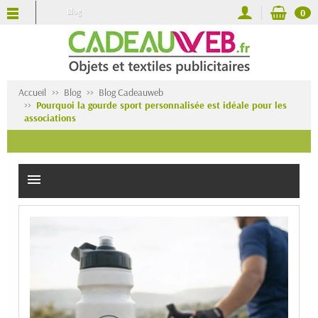
Blog
0
Accueil
Blog
Blog Cadeauweb
Pourquoi la gourde sport personnalisée est idéale pour les
associations
menu
Publ
:
18/02
Pou
la
gou