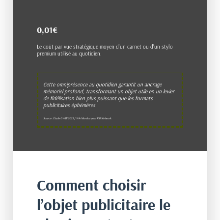
0,01€
Le coût par vue stratégique moyen d'un carnet ou d'un stylo
premium utilisé au quotidien.
Cette omniprésence au quotidien garantit un ancrage
mémoriel profond, transformant un objet utile en un levier
de fidélisation bien plus puissant que les formats
publicitaires éphémères.
Source :
Étude GWW 2025 / WA-Monitor pour PSI Network
Comment choisir
l’objet publicitaire le