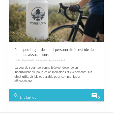
Pourquoi la gourde sport personnalisée est idéale
pour les associations
Publié : 18/02/2026 | Catégories :
Blog Cadeauweb
La gourde sport personnalisée est devenue un
incontournable pour les associations et événements. Un
objet utile, visible et durable pour communiquer
efficacement.
search
comment
Lire l'article
0