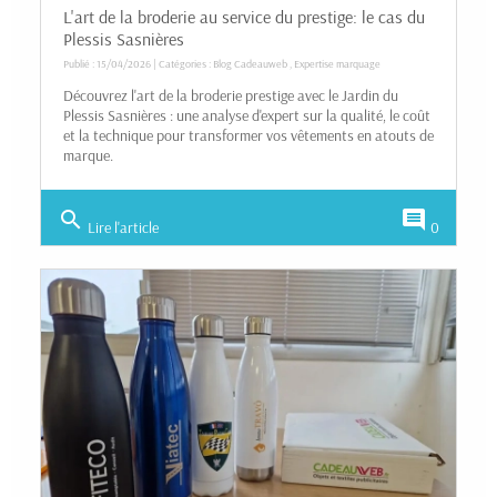
L'art de la broderie au service du prestige: le cas du
Plessis Sasnières
Publié : 15/04/2026 | Catégories :
Blog Cadeauweb
,
Expertise marquage
Découvrez l'art de la broderie prestige avec le Jardin du
Plessis Sasnières : une analyse d'expert sur la qualité, le coût
et la technique pour transformer vos vêtements en atouts de
marque.
search
comment
Lire l'article
0