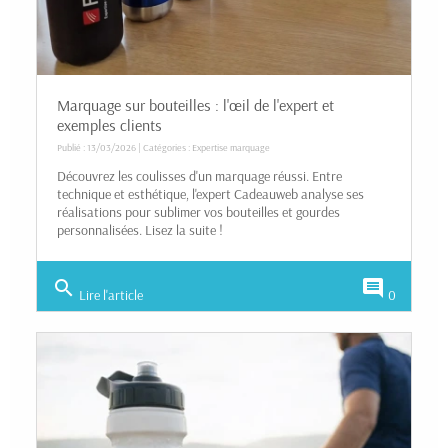
Marquage sur bouteilles : l'œil de l'expert et
exemples clients
Publié : 13/03/2026 | Catégories :
Expertise marquage
Découvrez les coulisses d'un marquage réussi. Entre
technique et esthétique, l'expert Cadeauweb analyse ses
réalisations pour sublimer vos bouteilles et gourdes
personnalisées. Lisez la suite !
search
comment
Lire l'article
0