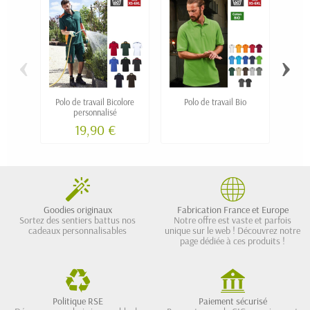
‹
›
Polo de travail Bicolore
Polo de travail Bio
Polo
personnalisé
lo
19,90 €
Goodies originaux
Fabrication France et Europe
Sortez des sentiers battus nos
Notre offre est vaste et parfois
cadeaux personnalisables
unique sur le web ! Découvrez notre
page dédiée à ces produits !
Politique RSE
Paiement sécurisé