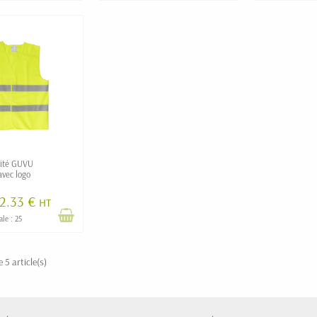
rité GUVU
avec logo
2.33 €
HT
le : 25
 5 article(s)