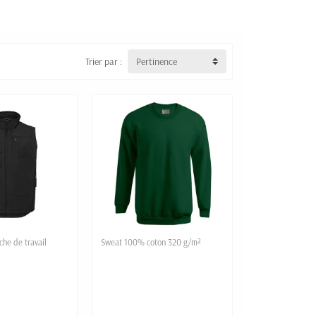
Trier par :
Pertinence
he de travail
Sweat 100% coton 320 g/m²