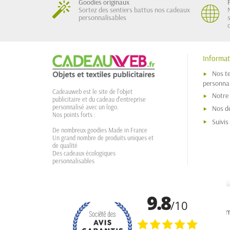
Goodies originaux
Sortez des sentiers battus nos cadeaux
personnalisables
Informat
Nos t
personnal
Cadeauweb est le site de l'objet
Notre
publicitaire et du cadeau d'entreprise
personnalisé avec un logo.
Nos dé
Nos points forts :
Suivi
De nombreux goodies Made in France
Un grand nombre de produits uniques et
de qualité
Des cadeaux écologiques
personnalisables