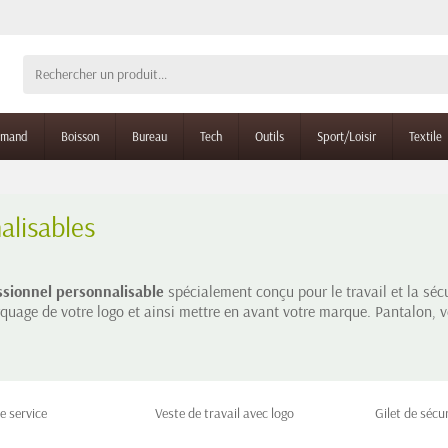
rmand
Boisson
Bureau
Tech
Outils
Sport/Loisir
Textile
alisables
ssionnel personnalisable
spécialement conçu pour le travail et la sécu
uage de votre logo et ainsi mettre en avant votre marque. Pantalon, ve
e service
Veste de travail avec logo
Gilet de sécu