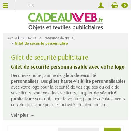
Blog
0
Accueil
Textile
Vêtement de travail
Gilet de sécurité personnalisé
Gilet de sécurité publicitaire
Gilet de sécurité personnalisable avec votre logo
Découvrez notre gamme de
gilets de sécurité
personnalisés
. Des
gilets haute-visibilité personnalisables
avec votre logo pour la sécurité de vos équipes ou celle de
vos clients. Pour vos fidèles clients, un
gilet de sécurité
publicitaire
sera utile pour la voiture, pour les déplacements
en vélo ou encore pour les activités de plein airs ou
déplacements nocturnes. Pour vos équipiers, le
gilet haute
Voir plus
visibilité publicitaire
permet de travailler plus sereinement
sur un chantier dont la visibilité est gage de sécurité. Le
gilet
de sécurité
personnalisé peut également permettre