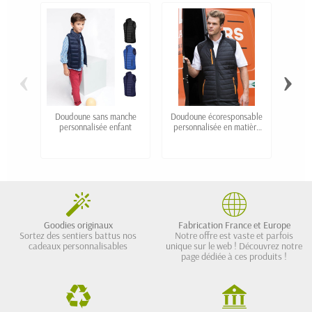
‹
›
Doudoune sans manche
Doudoune écoresponsable
G
personnalisée enfant
personnalisée en matière
per
recyclée- Homme et Femme
Goodies originaux
Fabrication France et Europe
Sortez des sentiers battus nos
Notre offre est vaste et parfois
cadeaux personnalisables
unique sur le web ! Découvrez notre
page dédiée à ces produits !