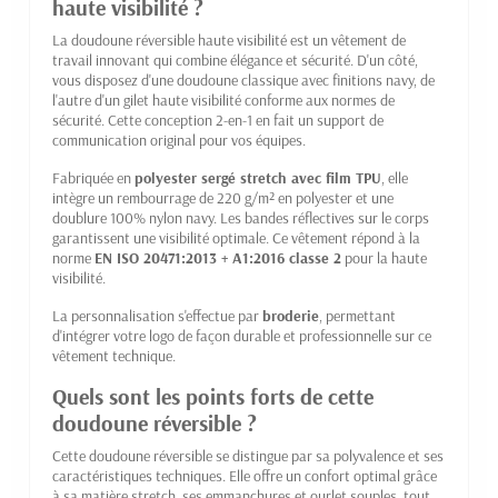
haute visibilité ?
La doudoune réversible haute visibilité est un vêtement de
travail innovant qui combine élégance et sécurité. D'un côté,
vous disposez d'une doudoune classique avec finitions navy, de
l'autre d'un gilet haute visibilité conforme aux normes de
sécurité. Cette conception 2-en-1 en fait un support de
communication original pour vos équipes.
Fabriquée en
polyester sergé stretch avec film TPU
, elle
intègre un rembourrage de 220 g/m² en polyester et une
doublure 100% nylon navy. Les bandes réflectives sur le corps
garantissent une visibilité optimale. Ce vêtement répond à la
norme
EN ISO 20471:2013 + A1:2016 classe 2
pour la haute
visibilité.
La personnalisation s'effectue par
broderie
, permettant
d'intégrer votre logo de façon durable et professionnelle sur ce
vêtement technique.
Quels sont les points forts de cette
doudoune réversible ?
Cette doudoune réversible se distingue par sa polyvalence et ses
caractéristiques techniques. Elle offre un confort optimal grâce
à sa matière stretch, ses emmanchures et ourlet souples, tout