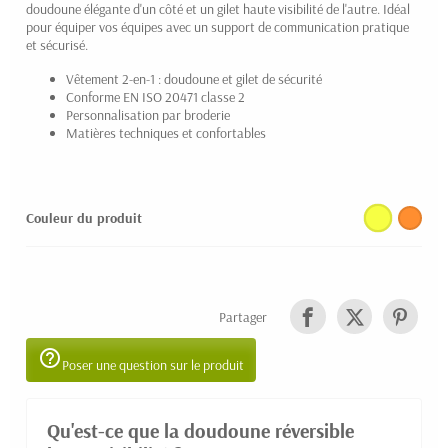
doudoune élégante d'un côté et un gilet haute visibilité de l'autre. Idéal
pour équiper vos équipes avec un support de communication pratique
et sécurisé.
Vêtement 2-en-1 : doudoune et gilet de sécurité
Conforme EN ISO 20471 classe 2
Personnalisation par broderie
Matières techniques et confortables
Couleur du produit
Partager
help_outline
Poser une question sur le produit
Qu'est-ce que la doudoune réversible