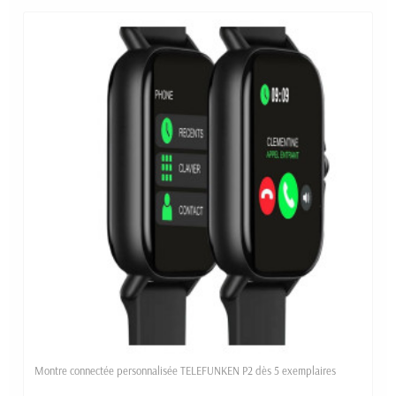
Montre connectée personnalisée TELEFUNKEN P2 dès 5 exemplaires