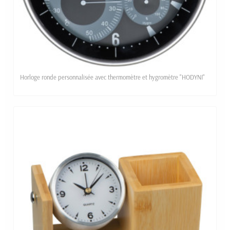
Horloge ronde personnalisée avec thermomètre et hygromètre "HODYNI"