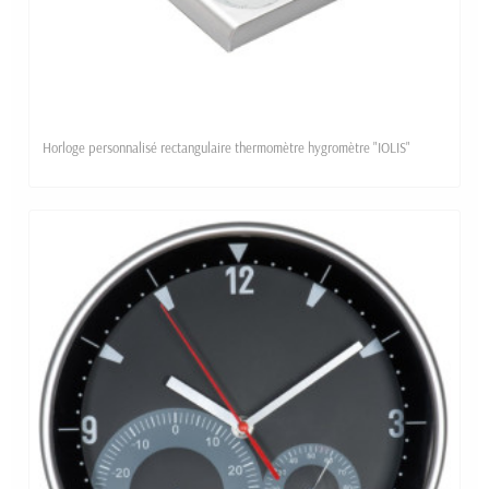
Horloge personnalisé rectangulaire thermomètre hygromètre "IOLIS"