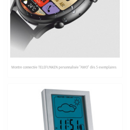
Montre connectée TELEFUNKEN personnalisée "AMO" dès 5 exemplaires