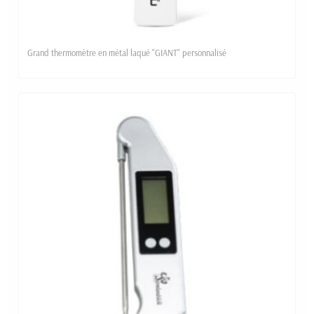
Grand thermomètre en métal laqué "GIANT" personnalisé