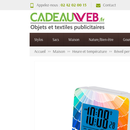
Appelez-nous :
02 42 02 00 15
Contact
Stylos
Sacs
Maison
Nature/Bien-être
Gou
Accueil
Maison
Heure et température
Réveil pe