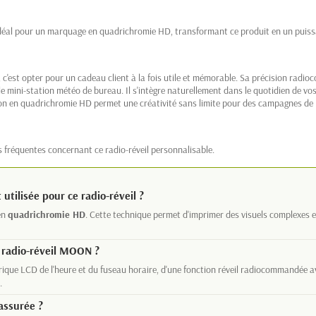
 idéal pour un marquage en quadrichromie HD, transformant ce produit en un puissan
c'est opter pour un cadeau client à la fois utile et mémorable. Sa précision radi
 mini-station météo de bureau. Il s'intègre naturellement dans le quotidien de vos c
ion en quadrichromie HD permet une créativité sans limite pour des campagnes de m
s fréquentes concernant ce radio-réveil personnalisable.
utilisée pour ce radio-réveil ?
 en
quadrichromie HD
. Cette technique permet d'imprimer des visuels complexes et
u radio-réveil MOON ?
ique LCD de l'heure et du fuseau horaire, d'une fonction réveil radiocommandée av
.
assurée ?