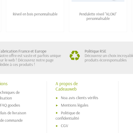
Réveil en bois personnalisable
Pendulette réveil "KLOKI"
personnalisable
Fabrication France et Europe
Politique RSE
Notre offre est vaste et parfois unique
Découvrez un choix incroyabl
sur le web ! Découvrez notre page
produits écoresponsables
dédiée à ces produits !
ions
A propos de
Cadeauweb
echniques de
Noa avis clients vérifés
isation
 FAQ goodies
Mentions légales
lais de livraison
Politique de
confidentialité
s de commande
CGV