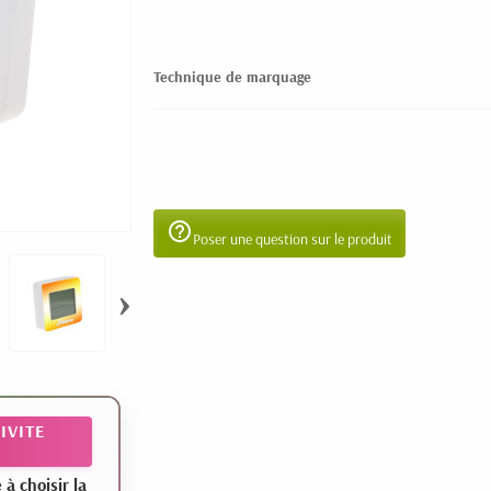
Technique de marquage
help_outline
Poser une question sur le produit
›
IVITE
 choisir la