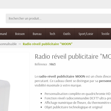
rmand
Boisson
Bureau
Tech
Outils
Sport/Loisir
Textile
rsonnalisable
Radio réveil publicitaire "MOON"
Radio réveil publicitaire "
Référence :
1463
Le
radio-réveil publicitaire MOON
est un choix d'exce
percutant. Ce cadeau client se distingue par sa
personn
visibilité maximale à votre marque.
Personnalisation complète en quadrichromie HD
Fonction réveil radiocommandée DCF77 ultra-pré
Affichage numérique de l'heure, du thermomètre 
Objet publicitaire technologique et original