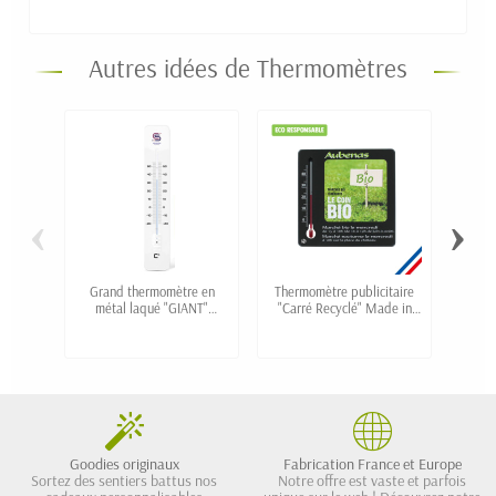
Autres idées de Thermomètres
‹
›
Grand thermomètre en
Thermomètre publicitaire
Mini
métal laqué "GIANT"
"Carré Recyclé" Made in
pers
personnalisé
France
Goodies originaux
Fabrication France et Europe
Sortez des sentiers battus nos
Notre offre est vaste et parfois