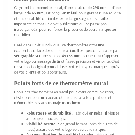
Ce grand thermomètre mural, d'une hauteur de
296 mm
et d'une
largeur de
65 mm
, est conçu en
métal
pour garantir une solidité
et une durabilité optimales. Son design soigné et sa taille
imposante en font un objet publicitaire qui ne passe pas
inaperçu, idéal pour renforcer la présence de votre marque au
quotidien.
Livré dans un étui individuel, ce thermomètre offre une
excellente surface de communication. Il est personnalisable par
sérigraphie
sur une zone de
45x35 mm
, permettant d'apposer
votre logo ou message distinctif avec précision et visibilité. C'est
un support original pour diffuser votre image de marque auprès
de vos clients et collaborateurs.
Points forts de ce thermomètre mural
Choisir ce thermomètre en métal pour votre communication,
c'est opter pour un cadeau d'entreprise à la fois pratique et
mémorable. Ses atouts majeurs incluent :
Robustesse et durabilité
: Fabriqué en métal, il résiste
au temps et aux usages.
Visibilité accrue
: Son grand format (près de 30 cm de
haut) assure que votre logo soit vu et remarqué.
Personnalisation de qualité
: La sérigraphie garantit