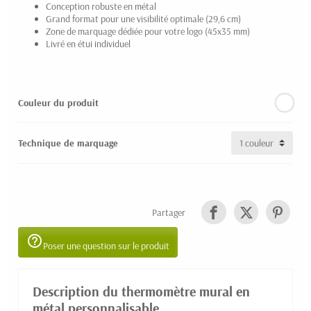
Conception robuste en métal
Grand format pour une visibilité optimale (29,6 cm)
Zone de marquage dédiée pour votre logo (45x35 mm)
Livré en étui individuel
Couleur du produit
Technique de marquage
Partager
help_outline
Poser une question sur le produit
Description du thermomètre mural en
métal personnalisable