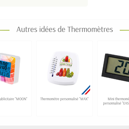
Autres idées de Thermomètres
publicitaire "MOON"
Thermomètre personnalisé "MAX"
Mini thermomèt
personnalisé "EAS
affich