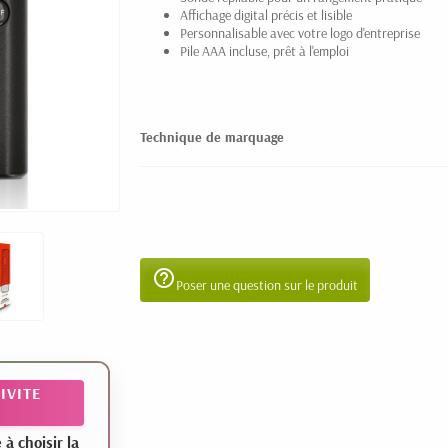
Affichage digital précis et lisible
Personnalisable avec votre logo d'entreprise
Pile AAA incluse, prêt à l'emploi
Technique de marquage
help_outline
Poser une question sur le produit
IVITE
 choisir la