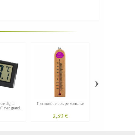
›
re digital
Thermomètre bois personnalisé
Thermomètre publicitair
Y" avec grand
Made in Franc
age
2,39 €
3,36 €