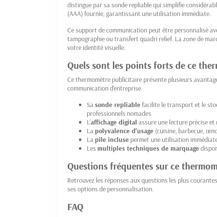
distingue par sa sonde repliable qui simplifie considéra
(AAA) fournie, garantissant une utilisation immédiate.
Ce support de communication peut être personnalisé ave
tampographie ou transfert quadri relief. La zone de mar
votre identité visuelle.
Quels sont les points forts de ce th
Ce thermomètre publicitaire présente plusieurs avantage
communication d'entreprise.
Sa
sonde repliable
facilite le transport et le s
professionnels nomades
L'
affichage digital
assure une lecture précise et
La
polyvalence d'usage
(cuisine, barbecue, œnol
La
pile incluse
permet une utilisation immédiat
Les
multiples techniques de marquage
dispon
Questions fréquentes sur ce thermom
Retrouvez les réponses aux questions les plus courantes
ses options de personnalisation.
FAQ