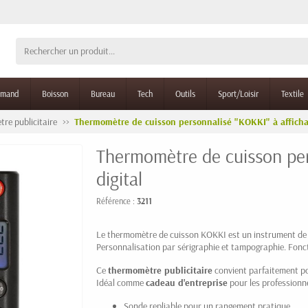
rmand
Boisson
Bureau
Tech
Outils
Sport/Loisir
Textile
re publicitaire
Thermomètre de cuisson personnalisé "KOKKI" à affichag
Thermomètre de cuisson per
digital
Référence :
3211
Le thermomètre de cuisson KOKKI est un instrument de 
Personnalisation par sérigraphie et tampographie. Fonct
Ce
thermomètre publicitaire
convient parfaitement pou
Idéal comme
cadeau d'entreprise
pour les professionne
Sonde repliable pour un rangement pratique