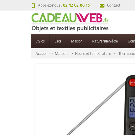
Appelez-nous :
02 42 02 00 15
Contact
Stylos
Sacs
Maison
Nature/Bien-être
Gou
Accueil
Maison
Heure et température
Thermomèt