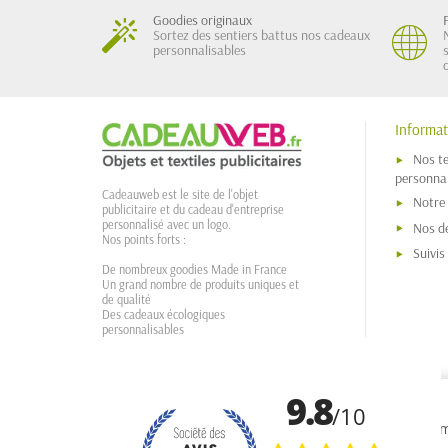
Goodies originaux
Sortez des sentiers battus nos cadeaux
personnalisables
Informat
Nos t
personnal
Cadeauweb est le site de l'objet
Notre
publicitaire et du cadeau d'entreprise
personnalisé avec un logo.
Nos dé
Nos points forts :
Suivi
De nombreux goodies Made in France
Un grand nombre de produits uniques et
de qualité
Des cadeaux écologiques
personnalisables