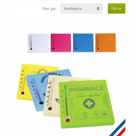
proposent également des couleurs différentes pour s’adapter
Trier par :
Pertinence
Filtrer
à votre logo. D’autres modèles encore sont en bois et
apportent un esprit nature à votre message. Ces derniers
peuvent être personnalisés avec un logo en couleur ou bien
une jolie gravure élégante.
Avec des formes et des tailles différentes, trouver le style qui
conviendra à votre cible et à votre positionnement.
Personnalisez ce thermomètre publicitaire avec votre logo et
offrez-le à vos clients pour afficher votre nom et ainsi
rappeler votre présence auprès d’eux.
Notre gamme propose des thermomètres
fabriqués en
France
. Un atout pour mettre en avant votre engagement
citoyen et responsable et rappeler votre proximité auprès de
votre public.
Vous ne trouvez pas le modèle idéal pour votre projet ? Pas
de panique, nous sommes à votre écoute ! Contactez-nous et
décrivez-nous vos attentes pour que nous puissions vous
proposer une référence adaptée à votre marque.