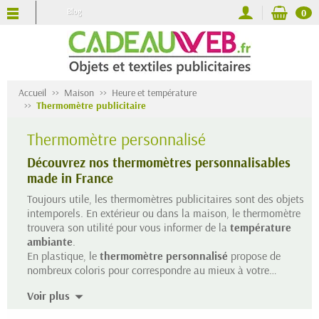
Blog
0
Accueil
Maison
Heure et température
Thermomètre publicitaire
Thermomètre personnalisé
Découvrez nos thermomètres personnalisables
made in France
Toujours utile, les thermomètres publicitaires sont des objets
intemporels. En extérieur ou dans la maison, le thermomètre
trouvera son utilité pour vous informer de la
température
ambiante
.
En plastique, le
thermomètre personnalisé
propose de
nombreux coloris pour correspondre au mieux à votre
communication. Un marquage haut en couleur grâce à de la
Voir plus
quadrichromie apportera de la bonne humeur et du
dynamisme à votre image de marque. Des modèles en métal