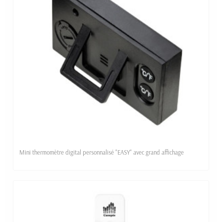
Mini thermomètre digital personnalisé "EASY" avec grand affichage