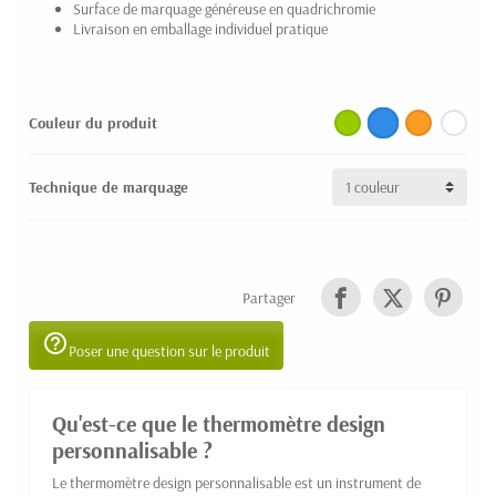
Surface de marquage généreuse en quadrichromie
Livraison en emballage individuel pratique
Couleur du produit
Technique de marquage
Partager
help_outline
Poser une question sur le produit
Qu'est-ce que le thermomètre design
personnalisable ?
Le thermomètre design personnalisable est un instrument de