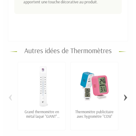
apportent une touche décorative au produit.
Autres idées de Thermomètres
‹
›
Grand thermomètre en
Thermomètre publicitaire
Ther
métal laqué "GIANT"
avec hygromètre "COSI"
"Car
personnalisé