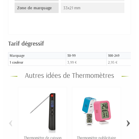
Zone de marquage
33x21 mm
Tarif dégressif
Marquage
50-99
100-249
1 couleur
3,99 €
2,95 €
Autres idées de Thermomètres
‹
›
Thermomètre de cuisson
Thermomètre publicitaire
Gra