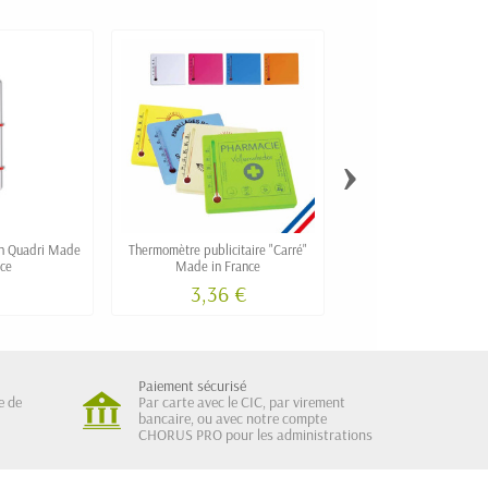
›
n Quadri Made
Thermomètre publicitaire "Carré"
Mini thermomètre d
nce
Made in France
personnalisé "EASY" a
affichage
3,36 €
Paiement sécurisé
e de
Par carte avec le CIC, par virement
bancaire, ou avec notre compte
CHORUS PRO pour les administrations