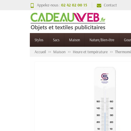
Appelez-nous :
02 42 02 00 15
Contact
Stylos
Sacs
Maison
Nature/Bien-être
Gou
Accueil
Maison
Heure et température
Thermomèt