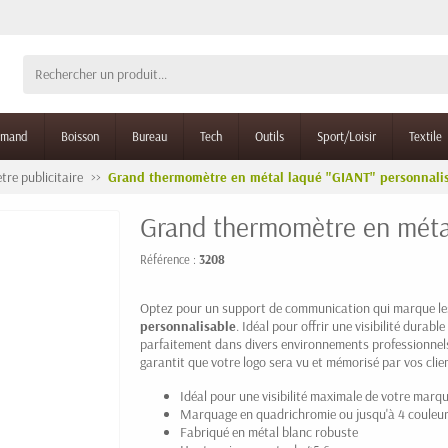
rmand
Boisson
Bureau
Tech
Outils
Sport/Loisir
Textile
re publicitaire
Grand thermomètre en métal laqué "GIANT" personnali
Grand thermomètre en métal
Référence :
3208
Optez pour un support de communication qui marque les
personnalisable
. Idéal pour offrir une visibilité durabl
parfaitement dans divers environnements professionnels
garantit que votre logo sera vu et mémorisé par vos clie
Idéal pour une visibilité maximale de votre marq
Marquage en quadrichromie ou jusqu'à 4 couleu
Fabriqué en métal blanc robuste