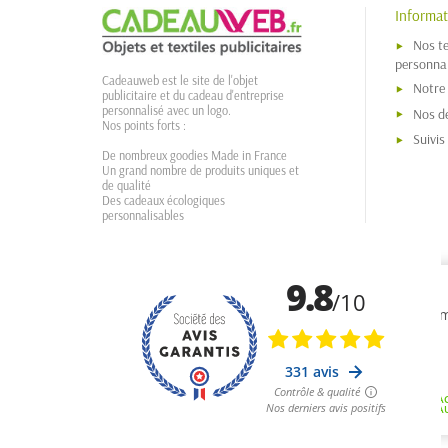
Informat
Nos t
personnal
Cadeauweb est le site de l'objet
Notre
publicitaire et du cadeau d'entreprise
personnalisé avec un logo.
Nos dé
Nos points forts :
Suivi
De nombreux goodies Made in France
Un grand nombre de produits uniques et
de qualité
Des cadeaux écologiques
personnalisables