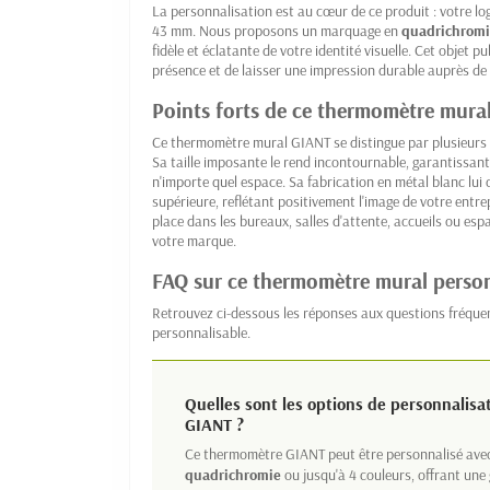
La personnalisation est au cœur de ce produit : votre l
43 mm. Nous proposons un marquage en
quadrichrom
fidèle et éclatante de votre identité visuelle. Cet objet p
présence et de laisser une impression durable auprès de 
Points forts de ce thermomètre mura
Ce thermomètre mural GIANT se distingue par plusieurs
Sa taille imposante le rend incontournable, garantissant 
n'importe quel espace. Sa fabrication en métal blanc lui 
supérieure, reflétant positivement l'image de votre entrep
place dans les bureaux, salles d'attente, accueils ou es
votre marque.
FAQ sur ce thermomètre mural perso
Retrouvez ci-dessous les réponses aux questions fréq
personnalisable.
Quelles sont les options de personnalis
GIANT ?
Ce thermomètre GIANT peut être personnalisé avec
quadrichromie
ou jusqu'à 4 couleurs, offrant une g