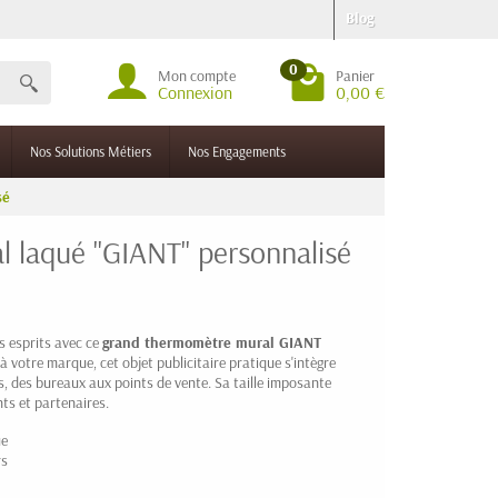
Blog
0
Mon compte
Panier
Connexion
0,00 €
Nos Solutions Métiers
Nos Engagements
sé
 laqué "GIANT" personnalisé
 esprits avec ce
grand thermomètre mural GIANT
e à votre marque, cet objet publicitaire pratique s'intègre
, des bureaux aux points de vente. Sa taille imposante
nts et partenaires.
ue
rs