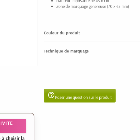
Hauteur imposante de 45.6 cm
Zone de marquage généreuse (70 x 43 mm)
Couleur du produit
Technique de marquage
help_outline
Poser une question sur le produit
IVITE
 choisir la