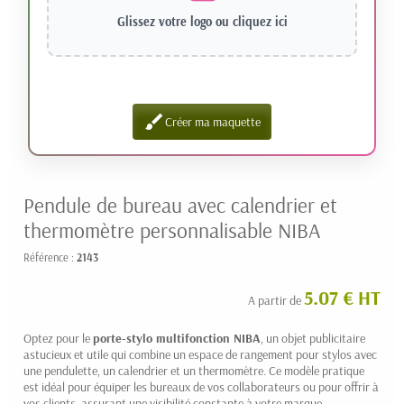
Glissez votre logo ou
cliquez ici
brush
Créer ma maquette
Pendule de bureau avec calendrier et
thermomètre personnalisable NIBA
Référence :
2143
5.07 € HT
A partir de
Optez pour le
porte-stylo multifonction NIBA
, un objet publicitaire
astucieux et utile qui combine un espace de rangement pour stylos avec
une pendulette, un calendrier et un thermomètre. Ce modèle pratique
est idéal pour équiper les bureaux de vos collaborateurs ou pour offrir à
vos clients, assurant une visibilité constante à votre marque.