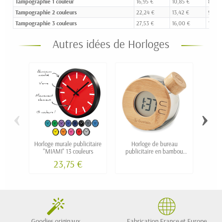
Tampographie 1 couleur
16,95 €
10,85 €
8,33 
Tampographie 2 couleurs
22,24 €
13,42 €
9,74 
Tampographie 3 couleurs
27,53 €
16,00 €
11,15 
Autres idées de Horloges
‹
›
Horloge murale publicitaire
Horloge de bureau
"MIAMI" 13 couleurs
publicitaire en bambou
p
sans pile LCD SIUE
therm
23,75 €
Goodies originaux
Fabrication France et Europe