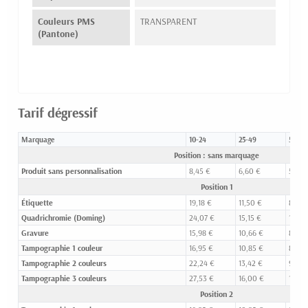
Couleurs PMS
TRANSPARENT
(Pantone)
Tarif dégressif
Marquage
10-24
25-49
50-99
Position : sans marquage
Produit sans personnalisation
8,45 €
6,60 €
5,93 
Position 1
Étiquette
19,18 €
11,50 €
8,58 
Quadrichromie (Doming)
24,07 €
15,15 €
10,87
Gravure
15,98 €
10,66 €
8,18 
Tampographie 1 couleur
16,95 €
10,85 €
8,33 
Tampographie 2 couleurs
22,24 €
13,42 €
9,74 
Tampographie 3 couleurs
27,53 €
16,00 €
11,15 
Position 2