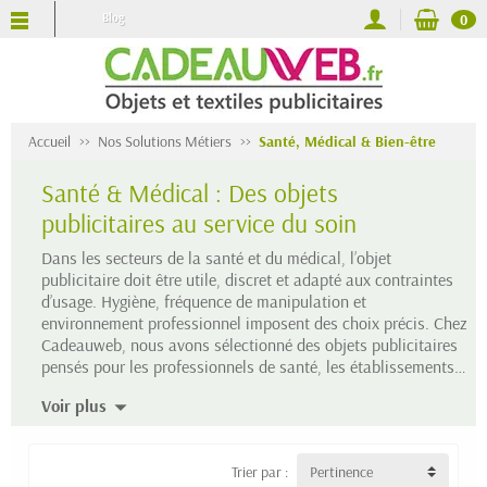
Blog
0
Accueil
Nos Solutions Métiers
Santé, Médical & Bien-être
Santé & Médical : Des objets
publicitaires au service du soin
Dans les secteurs de la santé et du médical, l’objet
publicitaire doit être utile, discret et adapté aux contraintes
d’usage. Hygiène, fréquence de manipulation et
environnement professionnel imposent des choix précis. Chez
Cadeauweb, nous avons sélectionné des objets publicitaires
pensés pour les professionnels de santé, les établissements
médicaux et les équipes soignantes : des articles pratiques,
Voir plus
durables et cohérents avec les exigences du terrain, pour
accompagner vos actions de communication sans
compromis.
Trier par :
Pertinence