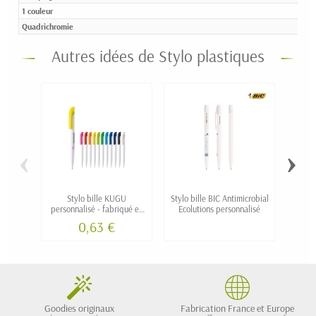
1 couleur
Quadrichromie
Autres idées de Stylo plastiques
‹
›
Stylo bille KUGU
Stylo bille BIC Antimicrobial
Stylo 
personnalisé - fabriqué en
Ecolutions personnalisé
re
Europe
0,63 €
Goodies originaux
Fabrication France et Europe