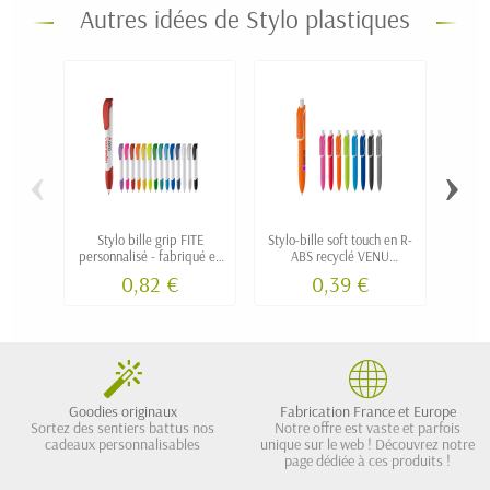
Autres idées de Stylo plastiques
‹
›
Stylo bille grip FITE
Stylo-bille soft touch en R-
S
personnalisé - fabriqué en
ABS recyclé VENU
tran
Europe
personnalisé
0,82 €
0,39 €
Goodies originaux
Fabrication France et Europe
Sortez des sentiers battus nos
Notre offre est vaste et parfois
cadeaux personnalisables
unique sur le web ! Découvrez notre
page dédiée à ces produits !