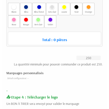
Blanc
Bleu
Bleu foncé
Gris clair
Jaune
Noir
Orange
Rose
Rouge
Vert clair
Violet
Total :
0
pièces
La quantité minimale pour pouvoir commander ce produit est 250.
Marquages personnalisés
-
Etape 4 : Télécharger le logo
Un BON À TIRER sera envoyé pour valider le marquage