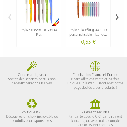
‹
›
Stylo personnalisé Nature
Stylo bille effet givré SUIO
Stylo 
Plus
personnalisable - fabriqué
en Europe
0,53 €
Goodies originaux
Fabrication France et Europe
Sortez des sentiers battus nos
Notre offre est vaste et parfois
cadeaux personnalisables
unique sur le web ! Découvrez notre
page dédiée à ces produits !
Politique RSE
Paiement sécurisé
Découvrez un choix incroyable de
Par carte avec le CIC, par virement
produits écoresponsables
bancaire, ou avec notre compte
CHORUS PRO pour les