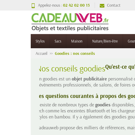
Appelez-nous :
02 42 02 00 15
Contact
Stylos
Sacs
Maison
Nature/Bien-être
Gou
Accueil
Goodies : nos conseils
Nos conseils goodies
Qu'est-ce qu
Un goodies est un
objet publicitaire
personnalisé qu
d'événements professionnels, de salons, de foires 
Les questions courantes à propos des go
Il existe de nombreux types de
goodies
disponibles,
tech comme les enceintes Bluetooth et les chargeurs
stylos en bambou. Il y a également des goodies gou
Cadeauweb propose des milliers de références, mais