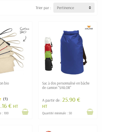
Trier par :
Pertinence
on bio
Sac à dos personnalisé en bâche
de camion "SAILOR"
25.90 €
(1)
A partir de :
.16 €
HT
HT
e : 100
Quantité minimale : 50