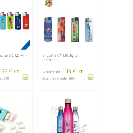
Briquet personnalisé BIC J25 Mini
Briquet BIC® J38 Digital
publicitaire
0.76 €
1.19 €
HT
HT
A partir de :
e : 300
Quantité minimale : 600