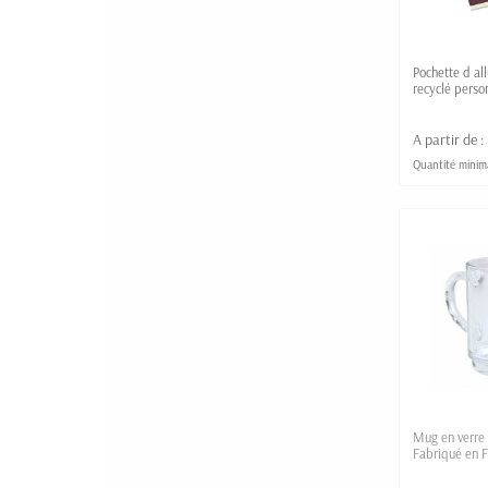
Pochette d al
recyclé perso
A partir de :
Quantité minim
Mug en verre 
Fabriqué en 