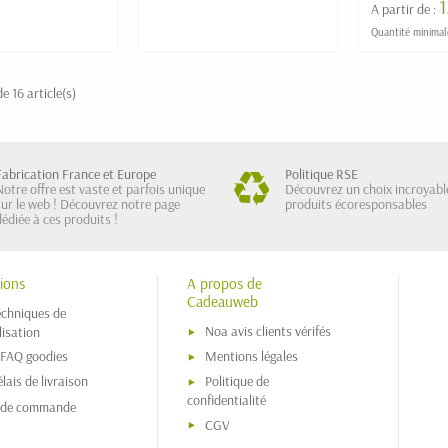
1
A partir de :
Quantité minimal
e 16 article(s)
Fabrication France et Europe
Politique RSE
Notre offre est vaste et parfois unique
Découvrez un choix incroyabl
sur le web ! Découvrez notre page
produits écoresponsables
dédiée à ces produits !
ions
A propos de
Cadeauweb
echniques de
Noa avis clients vérifés
isation
 FAQ goodies
Mentions légales
lais de livraison
Politique de
confidentialité
s de commande
CGV