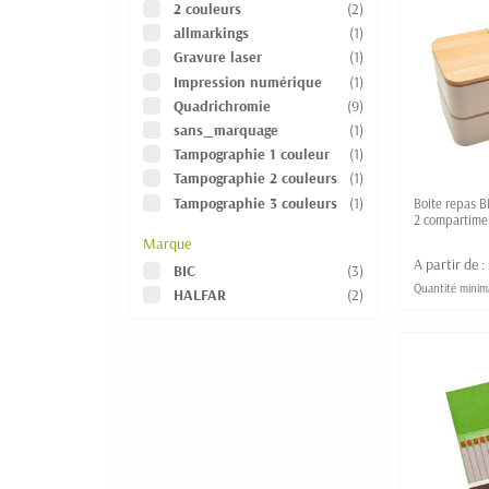
2 couleurs
(2)
allmarkings
(1)
Gravure laser
(1)
Impression numérique
(1)
Quadrichromie
(9)
sans_marquage
(1)
Tampographie 1 couleur
(1)
Tampographie 2 couleurs
(1)
Tampographie 3 couleurs
(1)
Boite repas 
2 compartimen
bambou
Marque
A partir de :
BIC
(3)
Quantité minima
HALFAR
(2)