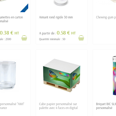
lumettes en carton
Aimant rond rigide 30 mm
Chewing-gum pu
nnalisé
0.38 €
0.58 €
HT
HT
A partir de :
ale : 2500
Quantité minimale : 50
personnalisé "AMI"
Cube papier personnalisé sur
Briquet BIC SLI
France
palette avec 4 faces en digital
personnalisé