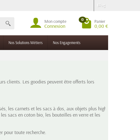
Blog
0
Mon compte
Panier
Connexion
0,00 €
Nos Solutions Métiers
Nos Engagements
rs clients. Les goodies peuvent être offerts lors
sés
, les carnets et les sacs à dos, aux objets plus high-
s sacs en coton bio, les bouteilles en verre et les
r pour toute recherche.