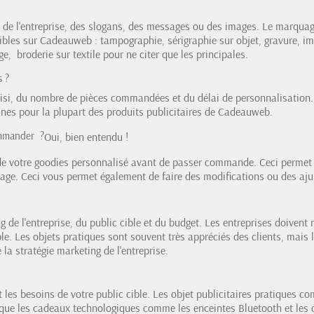
o de l'entreprise, des slogans, des messages ou des images. Le marquag
bles sur Cadeauweb : tampographie, sérigraphie sur objet, gravure, i
, broderie sur textile pour ne citer que les principales.
s ?
isi, du nombre de pièces commandées et du délai de personnalisation. E
ines pour la plupart des produits publicitaires de Cadeauweb.
ommander ?
Oui, bien entendu !
e votre goodies personnalisé avant de passer commande. Ceci permet d
sage. Ceci vous permet également de faire des modifications ou des aj
 de l'entreprise, du public cible et du budget. Les entreprises doivent 
ible. Les objets pratiques sont souvent très appréciés des clients, mais
la stratégie marketing de l'entreprise.
t les besoins de votre public cible. Les objet publicitaires pratiques co
s que les cadeaux technologiques comme les enceintes Bluetooth et les 