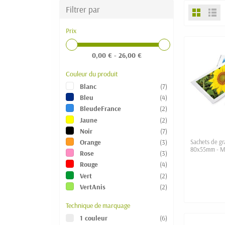
Filtrer par
Prix
0,00 € - 26,00 €
Couleur du produit
Blanc
(7)
Bleu
(4)
BleudeFrance
(2)
Jaune
(2)
Noir
(7)
Orange
(3)
Sachets de gr
80x55mm - Mei
Rose
(3)
grande quant
Rouge
(4)
Vert
(2)
VertAnis
(2)
Technique de marquage
1 couleur
(6)