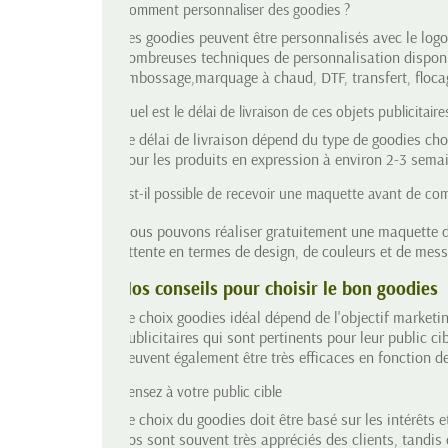
Comment personnaliser des goodies ?
Les goodies peuvent être personnalisés avec le log
nombreuses
techniques de personnalisation
disponi
embossage,marquage à chaud, DTF, transfert, flocage
Quel est le délai de livraison de ces objets publicitaire
Le délai de livraison dépend du type de goodies cho
pour les produits en expression à environ 2-3 sema
Est-il possible de recevoir une maquette avant de c
Nous pouvons réaliser gratuitement une maquette d
attente en termes de design, de couleurs et de mes
Nos conseils pour choisir le bon goodies
Le choix goodies idéal dépend de l'objectif marketing
publicitaires qui sont pertinents pour leur public c
peuvent également être très efficaces en fonction de 
Pensez à votre public cible
Le choix du goodies doit être basé sur les intérêts e
dos sont souvent très appréciés des clients, tandi