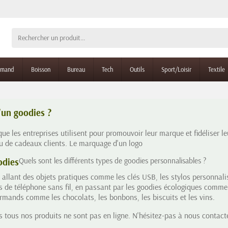
rmand
Boisson
Bureau
Tech
Outils
Sport/Loisir
Textile
'un goodies ?
e les entreprises utilisent pour promouvoir leur marque et fidéliser leu
ou de cadeaux clients. Le marquage d'un logo
odies
Quels sont les différents types de goodies personnalisables ?
 allant des objets pratiques comme les clés USB, les
stylos personnali
 de téléphone sans fil, en passant par les goodies écologiques comme le
rmands comme les chocolats, les bonbons, les biscuits et les vins.
 tous nos produits ne sont pas en ligne. N'hésitez-pas à nous contacte