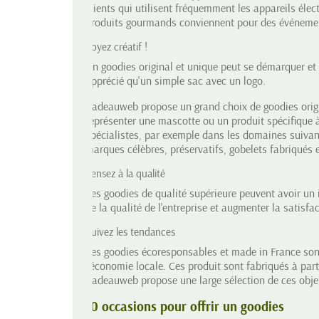
clients qui utilisent fréquemment les appareils élec
produits gourmands conviennent pour des événemen
Soyez créatif !
Un
goodies original
et unique peut se démarquer et a
apprécié qu'un simple sac avec un logo.
Cadeauweb propose un grand choix de goodies origi
représenter une mascotte ou un produit spécifique à
spécialistes, par exemple dans les domaines suivan
marques célèbres, préservatifs,
gobelets fabriqués 
Pensez à la qualité
Les goodies de qualité supérieure peuvent avoir un i
de la qualité de l'entreprise et augmenter la satisfac
Suivez les tendances
Les goodies écoresponsables et made in France sont
l'économie locale. Ces produit sont fabriqués à part
Cadeauweb propose une large sélection de ces objet
10 occasions pour offrir un goodies