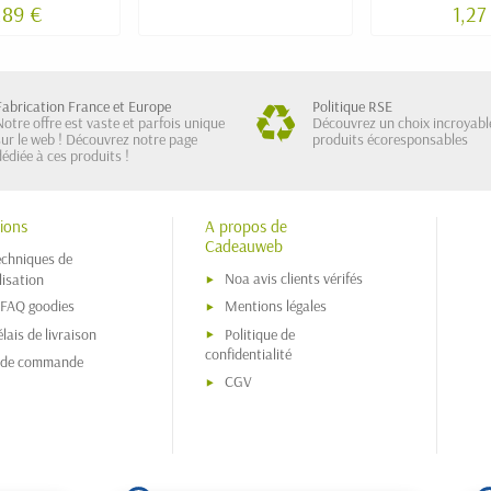
,89 €
1,27
Fabrication France et Europe
Politique RSE
Notre offre est vaste et parfois unique
Découvrez un choix incroyabl
sur le web ! Découvrez notre page
produits écoresponsables
dédiée à ces produits !
ions
A propos de
Cadeauweb
echniques de
Noa avis clients vérifés
isation
 FAQ goodies
Mentions légales
lais de livraison
Politique de
confidentialité
s de commande
CGV