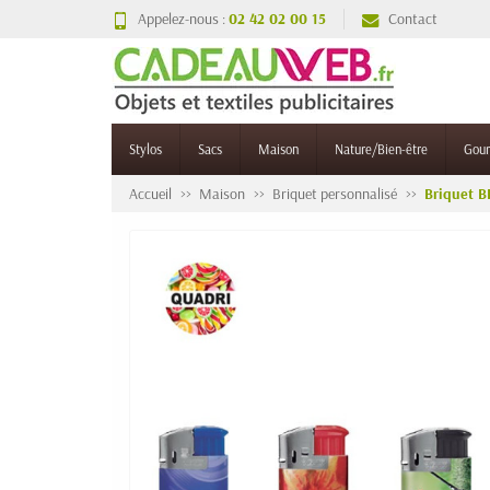
Appelez-nous :
02 42 02 00 15
Contact
Stylos
Sacs
Maison
Nature/Bien-être
Gou
Accueil
Maison
Briquet personnalisé
Briquet BI