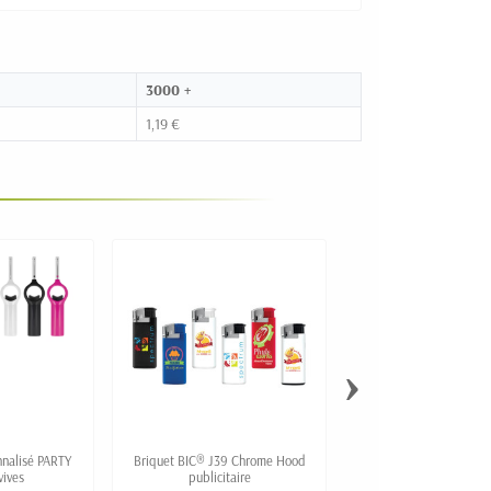
3000 +
1,19 €
›
nnalisé PARTY
Briquet BIC® J39 Chrome Hood
Briquet DJEEP perso
vives
publicitaire