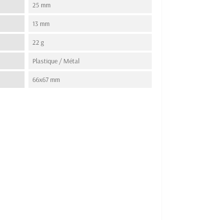
25 mm
13 mm
22 g
Plastique / Métal
66x67 mm