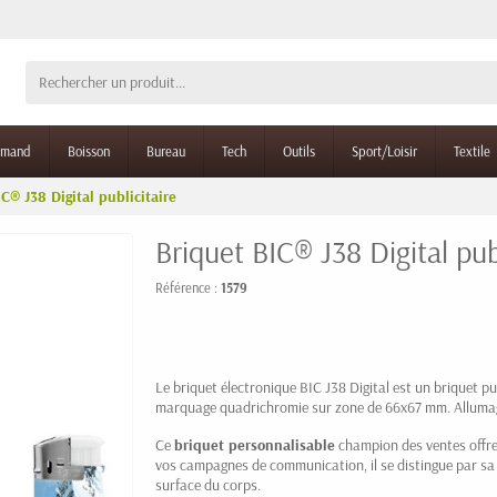
rmand
Boisson
Bureau
Tech
Outils
Sport/Loisir
Textile
C® J38 Digital publicitaire
Briquet BIC® J38 Digital pub
Référence :
1579
Le briquet électronique BIC J38 Digital est un briquet pu
marquage quadrichromie sur zone de 66x67 mm. Allumage
Ce
briquet personnalisable
champion des ventes offre
vos campagnes de communication, il se distingue par sa
surface du corps.