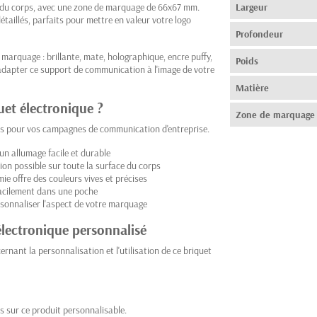
e du corps, avec une zone de marquage de 66x67 mm.
Largeur
étaillés, parfaits pour mettre en valeur votre logo
Profondeur
e marquage : brillante, mate, holographique, encre puffy,
Poids
adapter ce support de communication à l'image de votre
Matière
uet électronique ?
Zone de marquage
es pour vos campagnes de communication d'entreprise.
 un allumage facile et durable
ion possible sur toute la surface du corps
e offre des couleurs vives et précises
 facilement dans une poche
rsonnaliser l'aspect de votre marquage
électronique personnalisé
rnant la personnalisation et l'utilisation de ce briquet
s sur ce produit personnalisable.