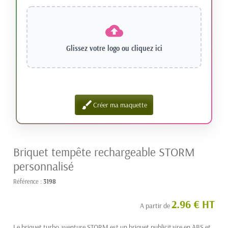
Glissez votre logo ou
cliquez ici
brush
Créer ma maquette
Briquet tempête rechargeable STORM
personnalisé
Référence :
3198
2.96 € HT
A partir de
Le briquet turbo aventure STORM est un briquet publicitaire en ABS et