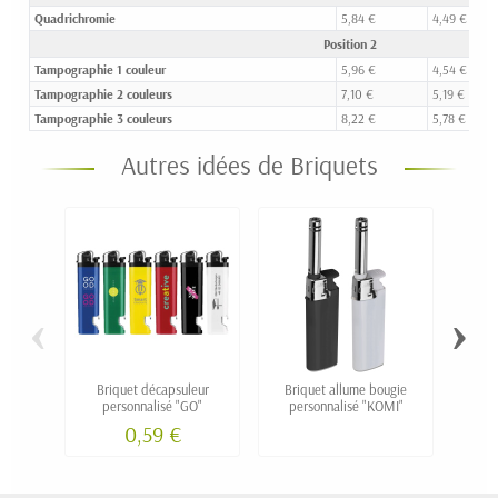
Quadrichromie
5,84 €
4,49 €
Position 2
Tampographie 1 couleur
5,96 €
4,54 €
Tampographie 2 couleurs
7,10 €
5,19 €
Tampographie 3 couleurs
8,22 €
5,78 €
Autres idées de Briquets
‹
›
Briquet décapsuleur
Briquet allume bougie
Briq
personnalisé "GO"
personnalisé "KOMI"
0,59 €