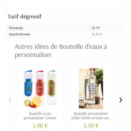
Tarif dégressif
Marquage
25-49
Quadrichromie
16,50 €
Autres idées de Bouteille d'eaux à
personnaliser
‹
›
Bouteille à eau
Bouteille personnalisée
Cara
personnalisée "Lemon"
KORK 500ml en tritan avec
ve
bouchon en liège
3,90 €
3,30 €