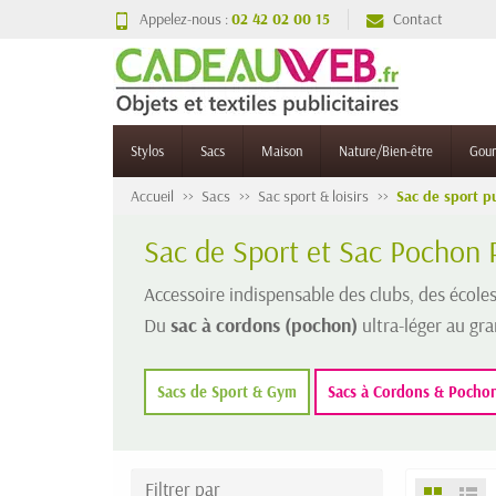
Appelez-nous :
02 42 02 00 15
Contact
Stylos
Sacs
Maison
Nature/Bien-être
Gou
Accueil
Sacs
Sac sport & loisirs
Sac de sport pu
Sac de Sport et Sac Pochon 
Accessoire indispensable des clubs, des écoles 
Du
sac à cordons (pochon)
ultra-léger au gr
Sacs de Sport & Gym
Sacs à Cordons & Pocho
Filtrer par