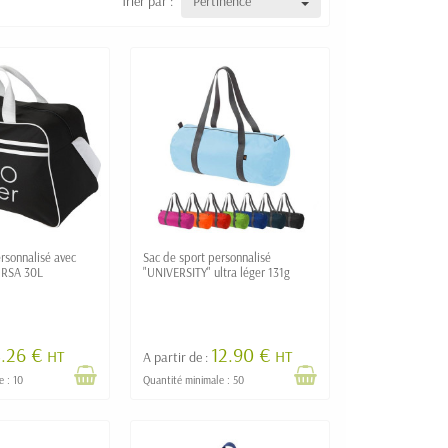
Trier par :
Pertinence
rsonnalisé avec
Sac de sport personnalisé
URSA 30L
"UNIVERSITY" ultra léger 131g
8.26 €
12.90 €
HT
HT
A partir de :
e : 10
Quantité minimale : 50