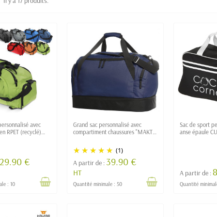
Il y a 17 produits.
personnalisé avec
Grand sac personnalisé avec
Sac de sport pe
 en RPET (recyclé)
compartiment chaussures "MAKTA"
anse épaule C
49l
(1)
29.90 €
39.90 €
A partir de :
HT
A partir de :
le : 10
Quantité minimale : 50
Quantité minimal