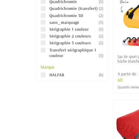
Quadrichromie
(5)
Quadrichromie (transfert)
(2)
Quadrichromie 3D
(2)
sans_marquage
(5)
Sérigraphie 1 couleur
(3)
Sérigraphie 2 couleurs
(2)
Sérigraphie 3 couleurs
(2)
Transfert sérigraphique 1
couleur
(3)
Sac de sport 
bâche étanche
Marque
A partir de :
HALFAR
(6)
HT
Quantité minim