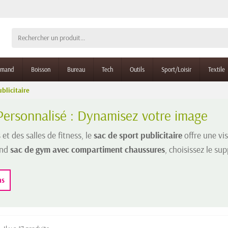
rmand
Boisson
Bureau
Tech
Outils
Sport/Loisir
Textile
blicitaire
Personnalisé : Dynamisez votre image
et des salles de fitness, le
sac de sport publicitaire
offre une vis
and
sac de gym avec compartiment chaussures
, choisissez le s
ns