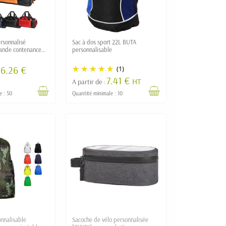
rsonnalisé
Sac à dos sport 22L BUTA
nde contenance
personnalisable
6.26 €
(1)
7.41 €
HT
A partir de :
e : 50
Quantité minimale : 10
onnalisable
Sacoche de vélo personnalisée