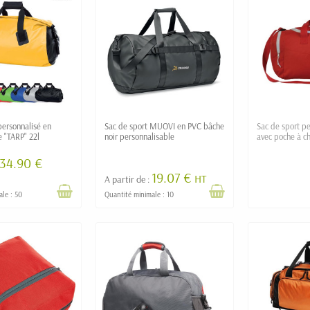
personnalisé en
Sac de sport MUOVI en PVC bâche
Sac de sport pe
 "TARP" 22l
noir personnalisable
avec poche à c
34.90 €
19.07 €
HT
A partir de :
ale : 50
Quantité minimale : 10