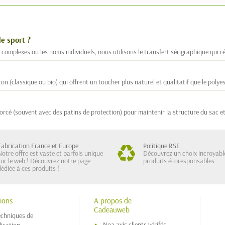
e sport ?
ls complexes ou les noms individuels, nous utilisons le transfert sérigraphique qui
(classique ou bio) qui offrent un toucher plus naturel et qualitatif que le polyes
rcé (souvent avec des patins de protection) pour maintenir la structure du sac et 
Fabrication France et Europe
Politique RSE
Notre offre est vaste et parfois unique
Découvrez un choix incroyabl
sur le web ! Découvrez notre page
produits écoresponsables
dédiée à ces produits !
ions
A propos de
Cadeauweb
echniques de
Noa avis clients vérifés