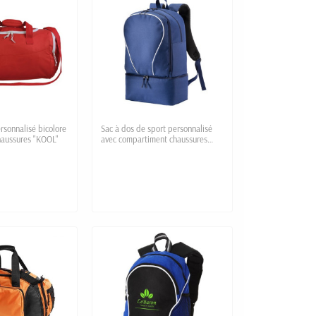
rsonnalisé bicolore
Sac à dos de sport personnalisé
haussures "KOOL"
avec compartiment chaussures
"PISO"