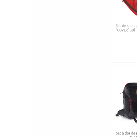
Sac de sport 
"COVER" 30l
Sac à dos de