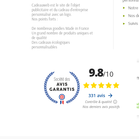
personnal
Cadeauweb est le site de l'objet
Notre
publicitaire et du cadeau d'entreprise
personnalisé avec un logo.
Nos dé
Nos points forts :
Suivi
De nombreux goodies Made in France
Un grand nombre de produits uniques et
de qualité
Des cadeaux écologiques
personnalisables