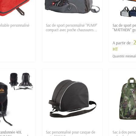
pliable personnalisé
Sac de sport personnalisé "PUMP"
Sac de sport pe
compact avec poche chaussures et
"MATTHEW" gra
filets
55l
2
A partir de :
HT
Quantité minimal
 randonnée 40L
Sac personnalisé pour casque de
Sac à dos pers