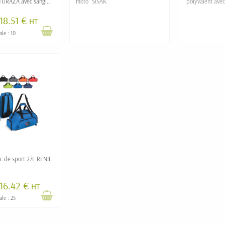
 TURAZA avec sangle
moto "SISAK"
polyvalent avec
"LIVO"
18.51 €
HT
le : 10
ac de sport 27L RENIL
16.42 €
HT
le : 25