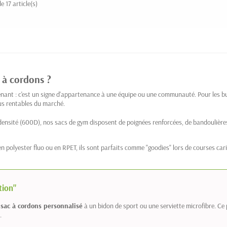
e 17 article(s)
 à cordons ?
enant : c'est un signe d'appartenance à une équipe ou une communauté. Pour les bud
plus rentables du marché.
ensité (600D), nos sacs de gym disposent de poignées renforcées, de bandoulière
 polyester fluo ou en RPET, ils sont parfaits comme "goodies" lors de courses carit
tion"
e
sac à cordons personnalisé
à un bidon de sport ou une serviette microfibre. Ce
.