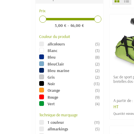
Prix
5,00 € - 46,00 €
Couleur du produit
allcolours
(5)
Blanc
(3)
Bleu
(8)
BleuClair
(2)
Bleu marine
(2)
Gris
(2)
Sac de sport 
bretelles dos
Noir
(13)
"NIPPU" 27l
Orange
(5)
Rouge
(9)
A partir de :
Vert
(4)
HT
Quantité minima
Technique de marquage
1 couleur
(11)
allmarkings
(5)