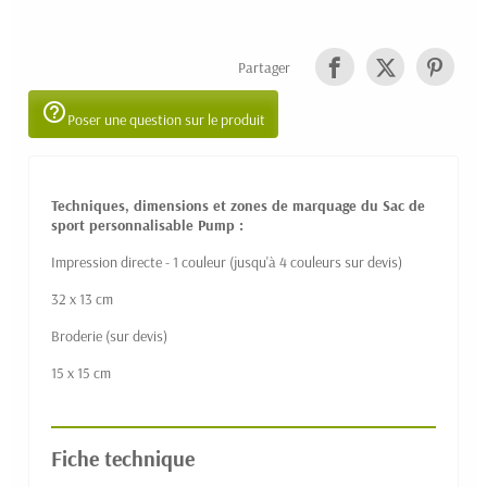
Partager
help_outline
Poser une question sur le produit
Techniques, dimensions et zones de marquage du Sac de
sport personnalisable Pump :
Impression directe - 1 couleur (jusqu'à 4 couleurs sur devis)
32 x 13 cm
Broderie (sur devis)
15 x 15 cm
Fiche technique