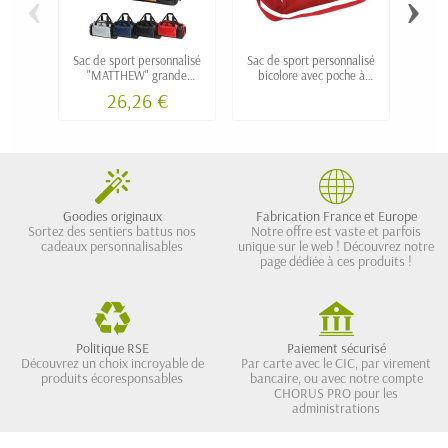
‹
›
Sac de sport personnalisé
Sac de sport personnalisé
S
"MATTHEW" grande
bicolore avec poche à
p
contenance 55l
chaussures "KOOL"
comp
26,26 €
Goodies originaux
Fabrication France et Europe
Sortez des sentiers battus nos
Notre offre est vaste et parfois
cadeaux personnalisables
unique sur le web ! Découvrez notre
page dédiée à ces produits !
Politique RSE
Paiement sécurisé
Découvrez un choix incroyable de
Par carte avec le CIC, par virement
produits écoresponsables
bancaire, ou avec notre compte
CHORUS PRO pour les
administrations