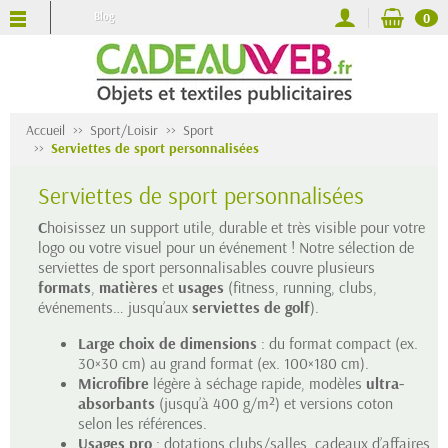
Blog
0
Accueil
Sport/Loisir
Sport
Serviettes de sport personnalisées
Serviettes de sport personnalisées
C
hoisissez un support utile, durable et très visible pour votre
logo ou votre visuel pour un événement ! Notre sélection de
serviettes de sport personnalisables couvre plusieurs
formats
,
matières
et
usages
(fitness, running, clubs,
événements… jusqu’aux
serviettes de golf
).
Large choix de dimensions
: du format compact (ex.
30×30 cm) au grand format (ex. 100×180 cm).
Microfibre
légère à séchage rapide, modèles
ultra-
absorbants
(jusqu’à 400 g/m²) et versions coton
selon les références.
Usages pro
: dotations clubs/salles, cadeaux d’affaires