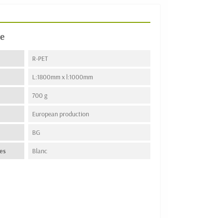
e
R-PET
L:1800mm x l:1000mm
700 g
European production
n
BG
es
Blanc