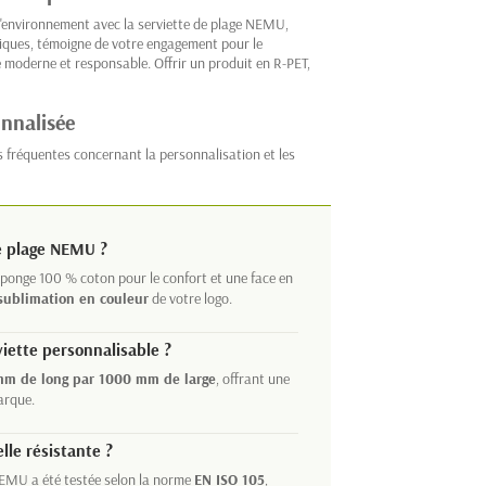
'environnement avec la serviette de plage NEMU,
tiques, témoigne de votre engagement pour le
moderne et responsable. Offrir un produit en R-PET,
onnalisée
s fréquentes concernant la personnalisation et les
de plage NEMU ?
éponge 100 % coton pour le confort et une face en
sublimation en couleur
de votre logo.
viette personnalisable ?
m de long par 1000 mm de large
, offrant une
arque.
lle résistante ?
 NEMU a été testée selon la norme
EN ISO 105
,