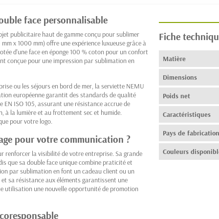
double face personnalisable
bjet publicitaire haut de gamme conçu pour sublimer
Fiche techniqu
00 mm x 1000 mm) offre une expérience luxueuse grâce à
 dotée d'une face en éponge 100 % coton pour un confort
Matière
ment conçue pour une impression par sublimation en
Dimensions
prise ou les séjours en bord de mer, la serviette NEMU
ation européenne garantit des standards de qualité
Poids net
rme EN ISO 105, assurant une résistance accrue de
n, à la lumière et au frottement sec et humide.
Caractéristiques
que pour votre logo.
Pays de fabricatio
plage pour votre communication ?
Couleurs disponibl
renforcer la visibilité de votre entreprise. Sa grande
ndis que sa double face unique combine praticité et
sion par sublimation en font un cadeau client ou un
 et sa résistance aux éléments garantissent une
ue utilisation une nouvelle opportunité de promotion
écoresponsable