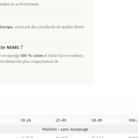
lumière et au frottement.
 Europe
, assurant des standards de qualité élevés
ette NEMU ?
ce en éponge
100 % coton
et d'une face en velours
 une démarche plus respectueuse de
10-24
25-49
50-99
100-
Position : sans marquage
24,73 €
21,49 €
19,32 €
18,08