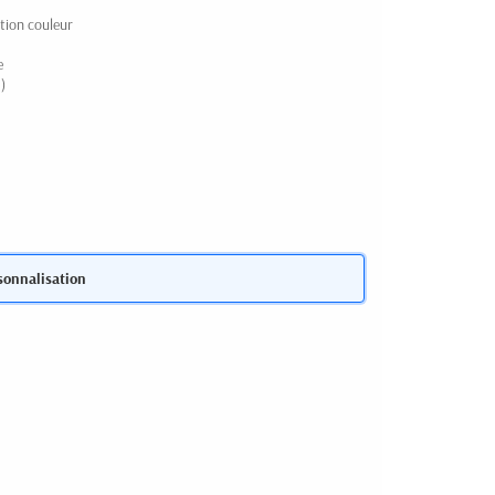
tion couleur
e
)
sonnalisation