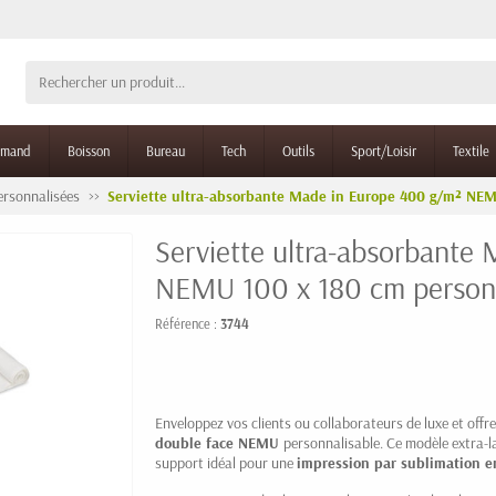
rmand
Boisson
Bureau
Tech
Outils
Sport/Loisir
Textile
ersonnalisées
Serviette ultra-absorbante Made in Europe 400 g/m² NEM
Serviette ultra-absorbante
NEMU 100 x 180 cm person
Référence :
3744
Enveloppez vos clients ou collaborateurs de luxe et offre
double face
NEMU
personnalisable. Ce modèle extra-
support idéal pour une
impression par sublimation e