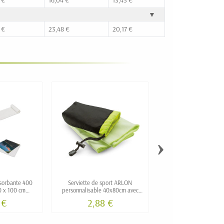
▼
 €
23,48 €
20,17 €
›
bsorbante 400
Serviette de sport ARLON
Serviette en microfibre
 x 100 cm
personnalisable 40x80cm avec
de rangement person
Made in Europe
pochette
 €
2,88 €