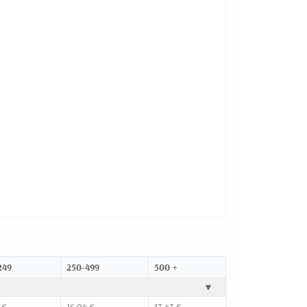
249
250-499
500 +
▼
 €
16,04 €
13,43 €