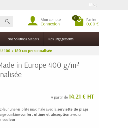
Blog
0
Mon compte
Panier
Connexion
0,00 €
Nos Solutions Métiers
Nos Engagements
U 100 x 180 cm personnalisée
 Made in Europe 400 g/m²
nalisée
14.21 € HT
A partir de
z-leur une visibilité maximale avec la
serviette de plage
large combine
confort ultime et absorption
avec un
n couleur
.