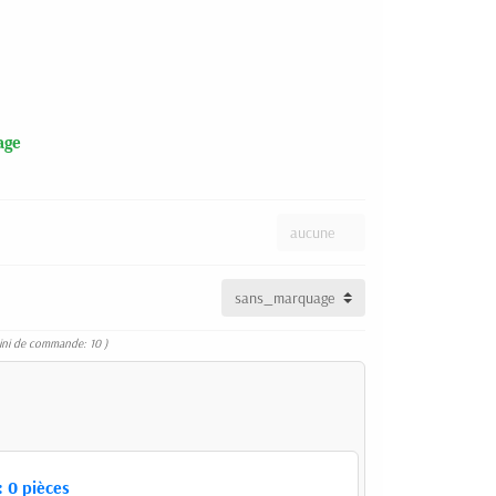
age
ini de commande: 10 )
:
0
pièces