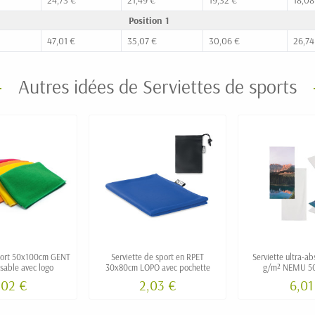
Position 1
47,01 €
35,07 €
30,06 €
26,74
Autres idées de Serviettes de sports
sport 50x100cm GENT
Serviette de sport en RPET
Serviette ultra-a
sable avec logo
30x80cm LOPO avec pochette
g/m² NEMU 50
personnalisable - 
,02 €
2,03 €
6,01