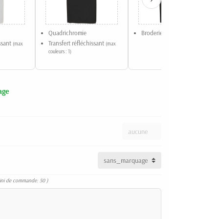
Quadrichromie
Broderie
(max couleurs : 8)
issant
Transfert réfléchissant
(max
(max
couleurs : 1)
age
ini de commande: 50 )