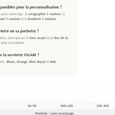
ponibles pour la personnalisation ?
pour votre logo : la
sérigraphie 1 couleur
, la
sant 1 couleur
et la
broderie 1 couleur
.
viette ou sa pochette ?
luse, ainsi que sur la
face avant
ou le
dos de la
 pour la broderie.
r la serviette FIGARI ?
ris :
Blanc
,
Orange
,
Bleu Royal
et
Noir
.
50-99
100-249
250-499
Position : sans marquage