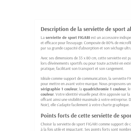
Description de la serviette de sport 
La
serviette de sport FIGARI
est un accessoire indispe
et efficace pour l'essuyage. Composée de 80% de microfib
par sa grande capacité d'absorption et son séchage ultra
Avec ses dimensions de 35 x 80 cm, cette serviette est pa
lors d'événements sportifs ou pour toute activité en exté
pratique, facilitant son transport et son rangement.
Idéale comme support de communication, la serviette FI
pour mettre en avant votre marque. Nous proposons un m
sérigraphie 1 couleur
, la
quadrichromie 1 couleur
, l
couleur
. Votre identité visuelle peut être apposée sur la
offrant ainsi une visibilité maximale à votre entreprise. 
Noir), elle s'adapte facilement à votre charte graphique.
Points forts de cette serviette de spo
Choisir la serviette de sport FIGARI comme support de 
à la fois utile et impactant. Ses points forts sont nombre