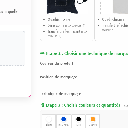
uvrir quelle
Quadrichromie
Quadrichromie
Sérigraphie
Transfert réfléch
(max couleurs : 1)
couleurs : 1)
Transfert réfléchissant
(max
couleurs : 1)
Etape 2 : Choisir une technique de marqu
Couleur du produit
Position de marquage
Technique de marquage
Etape 3 : Choisir couleurs et quantités
( m
Blanc
Bleu royal
Noir
Orange