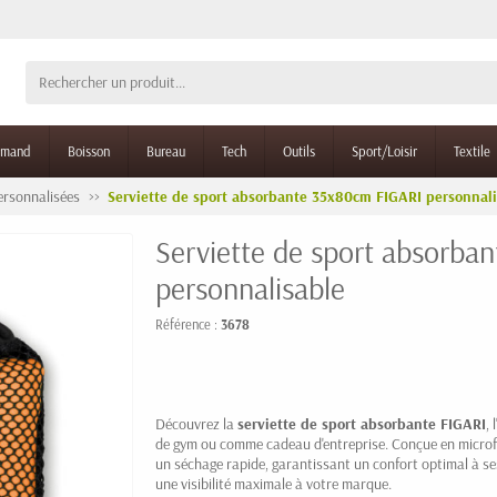
rmand
Boisson
Bureau
Tech
Outils
Sport/Loisir
Textile
ersonnalisées
Serviette de sport absorbante 35x80cm FIGARI personnal
Serviette de sport absorba
personnalisable
Référence :
3678
Découvrez la
serviette de sport absorbante FIGARI
,
de gym ou comme cadeau d'entreprise. Conçue en microfibr
un séchage rapide, garantissant un confort optimal à ses
une visibilité maximale à votre marque.