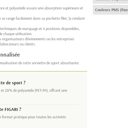
bre et polyamide assure une absorption supérieure et
Couleurs PMS (Pan
e se range facilement dans sa pochette filet, la rendant
 techniques de marquage et 4 positions disponibles,
de chaque utilisation.
les organisateurs d'événements ou les entreprises
llaborateurs ou clients.
onnalisée
nnalisation de cette serviette de sport absorbante.
tte de sport ?
 et 20% de polyamide (PET-PA), offrant une
te FIGARI ?
 format pratique pour toutes les activités