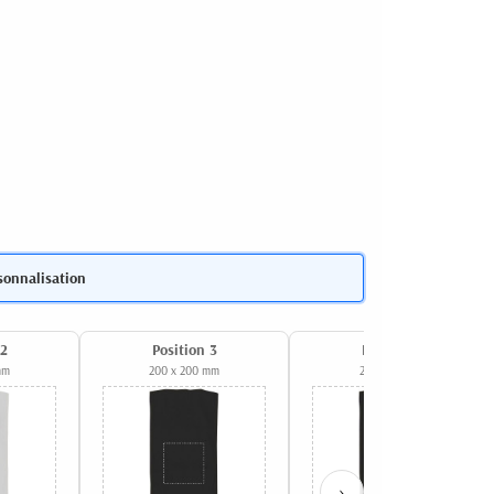
sonnalisation
 2
Position 3
Position 4
mm
200 x 200 mm
230 x 280 mm
›