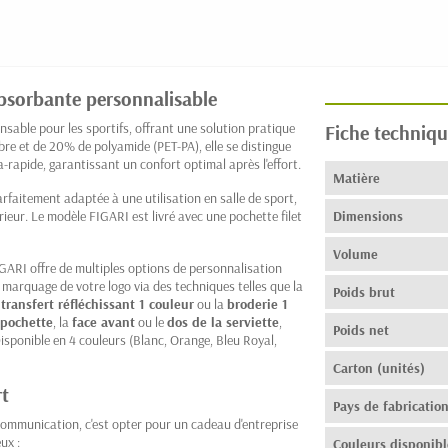
absorbante personnalisable
nsable pour les sportifs, offrant une solution pratique
Fiche techniqu
re et de 20% de polyamide (PET-PA), elle se distingue
-rapide, garantissant un confort optimal après l'effort.
Matière
rfaitement adaptée à une utilisation en salle de sport,
rieur. Le modèle FIGARI est livré avec une pochette filet
Dimensions
Volume
GARI offre de multiples options de personnalisation
arquage de votre logo via des techniques telles que la
Poids brut
e
transfert réfléchissant 1 couleur
ou la
broderie 1
pochette
, la
face avant
ou le
dos de la serviette
,
Poids net
Disponible en 4 couleurs (Blanc, Orange, Bleu Royal,
Carton (unités)
rt
Pays de fabricatio
communication, c'est opter pour un cadeau d'entreprise
ux :
Couleurs disponibl