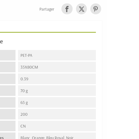
Partager
e
PET-PA
35X80CM
0.39
70 g
65 g
200
n
CN
es
Blanc, Orange, Bleu Royal, Noir