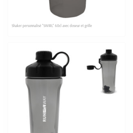
Shaker personnalisé "SWIRL" 60cl avec doseur et grille