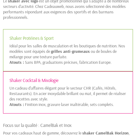
Le
shaker avec logo
est un objet promotionnel qui s'adapte à de nombreux
secteurs d'activité. Chez Cadeauweb, nous avons sélectionné des modèles
performants répondant aux exigences des sportifs et des barmans
professionnels.
Shaker Protéines & Sport
Idéal pour les salles de musculation et les boutiques de nutrition. Nos
modèles sont équipés de
grilles anti-grumeaux
ou de boules de
mélange pour une texture parfaite.
Atouts :
Sans BPA, graduations précises, fabrication Europe.
Shaker Cocktail & Mixologie
Un cadeau d'affaires élégant pour le secteur CHR (Cafés, Hôtels,
Restaurants). En acier inoxydable brillant ou mat, il permet de réaliser
des recettes avec style.
Atouts :
Finition inox, gravure laser inaltérable, sets complets.
Focus sur la qualité : CamelBak et Inox
Pour vos cadeaux haut de gamme, découvrez le
shaker CamelBak Horizon
,