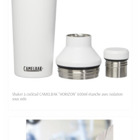
Shaker à cocktail CAMELBAK "HORIZON" 600ml étanche avec isolation
sous vide