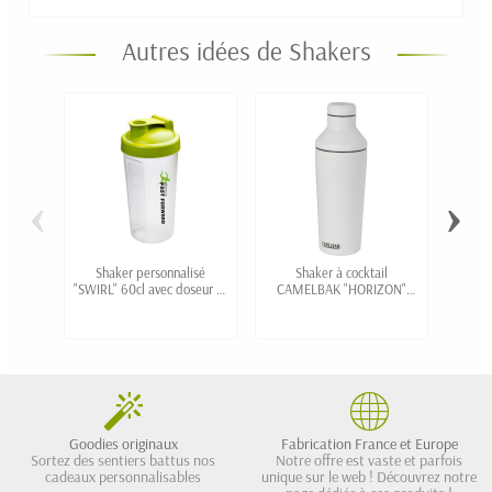
Autres idées de Shakers
‹
›
Shaker personnalisé
Shaker à cocktail
S
"SWIRL" 60cl avec doseur et
CAMELBAK "HORIZON"
perso
grille
600ml étanche avec
co
isolation sous vide
Goodies originaux
Fabrication France et Europe
Sortez des sentiers battus nos
Notre offre est vaste et parfois
cadeaux personnalisables
unique sur le web ! Découvrez notre