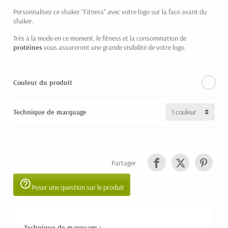
Personnalisez ce shaker "Fitness" avec votre logo sur la face avant du
shaker.
Très à la mode en ce moment, le fitness et la consommation de
protéines
vous assureront une grande visibilité de votre logo.
Couleur du produit
Technique de marquage
Partager
help_outline
Poser une question sur le produit
Technique de marquage :