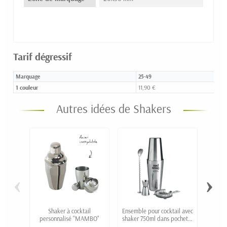
Tarif dégressif
Marquage
25-49
1 couleur
11,90 €
Autres idées de Shakers
‹
›
Shaker à cocktail
Ensemble pour cocktail avec
Bout
personnalisé "MAMBO"
shaker 750ml dans pochette
KIPO 7
en coton OLE