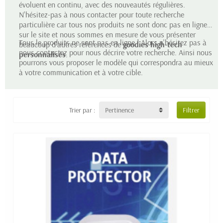
évoluent en continu, avec des nouveautés régulières.
N'hésitez-pas à nous contacter pour toute recherche
particulière car tous nos produits ne sont donc pas en ligne
sur le site et nous sommes en mesure de vous présenter
Tous le produits ne sont pas en ligne ! Alors n'hésitez pas à
beaucoup d'autres références de
goodies high-tech
nous contactez pour nous décrire votre recherche. Ainsi nous
personnalisés
.
pourrons vous proposer le modèle qui correspondra au mieux
à votre communication et à votre cible.
Trier par :
Pertinence
Filtrer