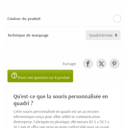
Couleur du produit
Technique de marquage
Partager
help_outline
Poser une question sur le produit
Qu'est-ce que la souris personnalisée en
quadri ?
Cette souris personnalisée en quadri est un accessoire
informatique conçu pour allier utilité et communication
d'entreprise. Fabriquée en plastique, elle mesure 85.5 x 50.5 x
14.5 mm et offre une prise en main confortable pour un usage