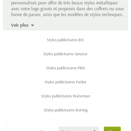
personnalisés
pour offrir de très beaux stylos métalliques
avec votre logo gravés et proposés dans des coffrets ou sous
forme de parure, ainsi que les modèles de stylos techniques
de la marque
Rotring
, qui ravira les bureaux d'étude,
Voir plus
d'ingéniérie...
Stylos publicitaires BIC
Stylos publicitaires Senator
Stylos publicitaires Pilot
Stylos publicitaires Parker
Stylos publicitaires Waterman
Stylos publicitaires Rotring