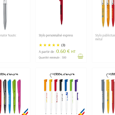
enator Nautic
Stylo personnalisé express
Stylo publicita
métal
(3)
0.60 €
HT
A partir de :
Quantité minimale : 500