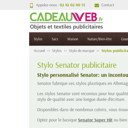
Appelez-nous :
02 42 02 00 15
Contact
Stylos
Sacs
Maison
Nature/Bien-être
Gou
Accueil
Stylos
Stylo de marque
Stylos publicit
Stylo Senator publicitaire
Stylo personnalisé Senator: un incontour
Senator fabrique ses stylos plastiques en Allemag
Les stylos Senator sont reconnus pour leur qualité 
stylo de qualité avec une longue durée d'écriture..
Disponibles dans de nombreux coloris, vous trouv
Optez pour le basique
Senator Super Hit
ou bien 