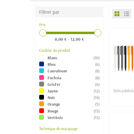
Filtrer par
Prix
0,00 € - 12,00 €
Couleur du produit
Blanc
(10)
Bleu
(6)
Caeruleum
(8)
Fuchsia
(8)
GrisFer
(4)
Jaune
(12)
Stylo publici
Noir
(14)
Orange
(5)
Rouge
(13)
VertAnis
(13)
Technique de marquage