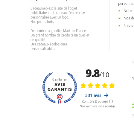
personnal
Cadeauweb est le site de l'objet
Notre
publicitaire et du cadeau d'entreprise
personnalisé avec un logo.
Nos dé
Nos points forts :
Suivi
De nombreux goodies Made in France
Un grand nombre de produits uniques et
de qualité
Des cadeaux écologiques
personnalisables