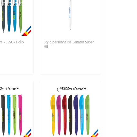
ire RESSORT clip
Stylo personnalisé Senator Super
Hit