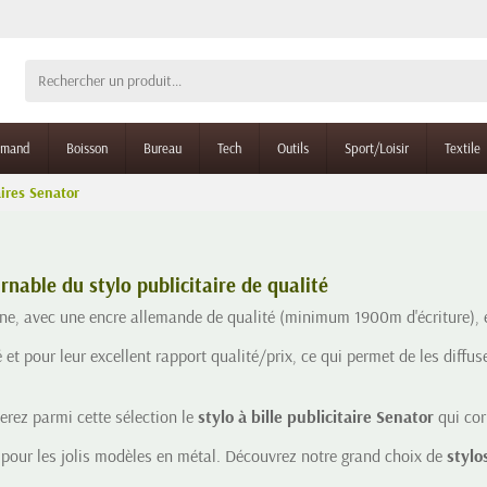
rmand
Boisson
Bureau
Tech
Outils
Sport/Loisir
Textile
aires Senator
nable du stylo publicitaire de qualité
ne, avec une encre allemande de qualité (minimum 1900m d'écriture), e
et pour leur excellent rapport qualité/prix, ce qui permet de les diffus
erez parmi cette sélection le
stylo à bille publicitaire Senator
qui cor
pour les jolis modèles en métal. Découvrez notre grand choix de
stylos