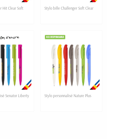
r Hit Clear Soft
Stylo bille Challenger Soft Clear
isé Senator Liberty
Stylo personnalisé Nature Plus