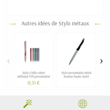
Autres idées de Stylo métaux
‹
›
Stylo à bille coloré
Stylo personnalisé métal
Sty
softtouch TIAI personnalisé
Senator Nautic stylet
GRADU
0,51 €