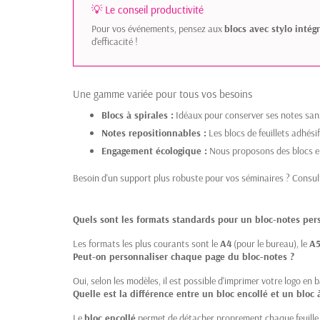
💡 Le conseil productivité
Pour vos événements, pensez aux
blocs avec stylo intég
d'efficacité !
Une gamme variée pour tous vos besoins
Blocs à spirales :
Idéaux pour conserver ses notes sans l
Notes repositionnables :
Les blocs de feuillets adhés
Engagement écologique :
Nous proposons des blocs 
Besoin d'un support plus robuste pour vos séminaires ? Cons
Quels sont les formats standards pour un bloc-notes per
Les formats les plus courants sont le
A4
(pour le bureau), le
A
Peut-on personnaliser chaque page du bloc-notes ?
Oui, selon les modèles, il est possible d'imprimer votre logo en 
Quelle est la différence entre un bloc encollé et un bloc à
Le
bloc encollé
permet de détacher proprement chaque feuille u