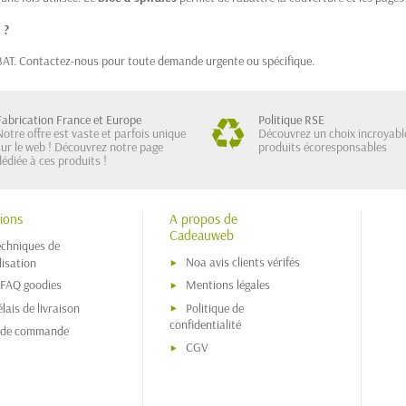
 ?
u BAT. Contactez-nous pour toute demande urgente ou spécifique.
Fabrication France et Europe
Politique RSE
Notre offre est vaste et parfois unique
Découvrez un choix incroyabl
sur le web ! Découvrez notre page
produits écoresponsables
dédiée à ces produits !
ions
A propos de
Cadeauweb
echniques de
Noa avis clients vérifés
isation
 FAQ goodies
Mentions légales
lais de livraison
Politique de
confidentialité
s de commande
CGV