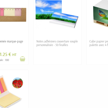
tonnée marque-page
Notes adhésives couverture souple
Cube papier pe
e
personnalisée - 50 feuilles
palette avec 4 f
1.25 €
HT
ale : 100