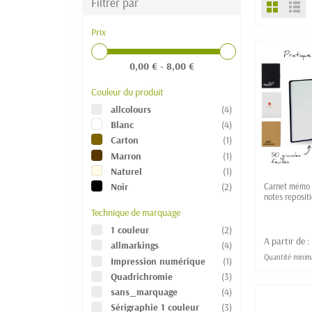
Filtrer par
Prix
0,00 € - 8,00 €
Couleur du produit
allcolours
(4)
Blanc
(4)
Carton
(1)
Marron
(1)
Naturel
(1)
Noir
(2)
Carnet mémo p
notes reposit
Technique de marquage
1 couleur
(2)
A partir de :
allmarkings
(4)
Quantité minim
Impression numérique
(1)
Quadrichromie
(3)
sans_marquage
(4)
Sérigraphie 1 couleur
(3)