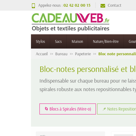
Appelez-nous :
02 42 02 00 15
Contact
Stylos
Sacs
Maison
Nature/Bien-être
Gou
Accueil
Bureau
Papeterie
Bloc note personnal
Bloc-notes personnalisé et bl
Indispensable sur chaque bureau pour ne lais
spirales robuste aux notes repositionnables ty
🌀 Blocs à Spirales (Wire-o)
📌 Notes Repositio