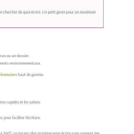
ts de chercher de quoi écrire. Un petit geste pour un maximum
ran ou un dossier.
ements environnementaux.
férenciers
haut de gamme.
tes rapides et les salons.
pour faciliter l'écriture.
à 360°, ce qui est plus pratique pour écrire sans support (en