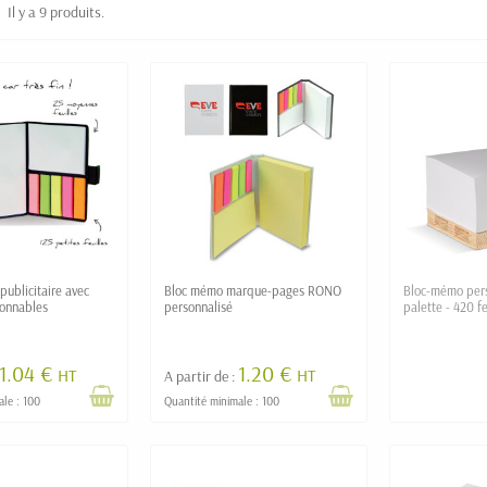
Il y a 9 produits.
ublicitaire avec
Bloc mémo marque-pages RONO
Bloc-mémo pers
ionnables
personnalisé
palette - 420 fe
1.04 €
1.20 €
HT
HT
A partir de :
ale : 100
Quantité minimale : 100