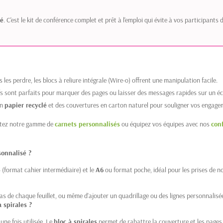
ré
. C'est le kit de conférence complet et prêt à l'emploi qui évite à vos participan
es perdre, les blocs à reliure intégrale (Wire-o) offrent une manipulation facile.
ifs sont parfaits pour marquer des pages ou laisser des messages rapides sur un éc
en
papier recyclé
et des couvertures en carton naturel pour souligner vos engag
ultez notre gamme de
carnets personnalisés
ou équipez vos équipes avec nos
con
sonnalisé ?
5
(format cahier intermédiaire) et le
A6
ou format poche, idéal pour les prises de no
bas de chaque feuillet, ou même d'ajouter un quadrillage ou des lignes personnalisées 
 spirales ?
ne fois utilisée. Le
bloc à spirales
permet de rabattre la couverture et les pages 