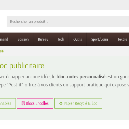
rmand
Boisson
Bureau
Tech
Outils
Sport/Loisir
Textile
isé
oc publicitaire
ser échapper aucune idée, le
bloc-notes personnalisé
est un good
pe "Post-it", offrez à vos clients un support pratique qui expose
nnables
🗒️ Blocs Encollés
♻️ Papier Recyclé & Éco