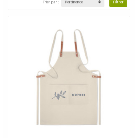
Trier par :
Pertinence
Filtrer
équipant votre personnel de vente avec un modèle élégant et
moderne, n'hésitez pas à nous contacter pour que nous
trouvions pour vous la référence de
tablier personnalisable
idéale et adaptée à votre projet.