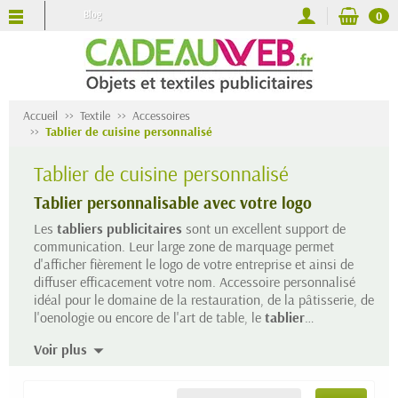
Blog
0
Accueil
Textile
Accessoires
Tablier de cuisine personnalisé
Tablier de cuisine personnalisé
Tablier personnalisable avec votre logo
Les
tabliers publicitaires
sont un excellent support de
communication. Leur large zone de marquage permet
d'afficher fièrement le logo de votre entreprise et ainsi de
diffuser efficacement votre nom. Accessoire personnalisé
idéal pour le domaine de la restauration, de la pâtisserie, de
l'oenologie ou encore de l'art de table, le
tablier
personnalisé
reflétera aisément votre positionnement. Pour
Voir plus
équiper votre personnel de cuisine avec un modèle
professionnel, pour offrir à vos fidèles clients un modèle
sympa et coloré ou encore pour donner une ambiance en