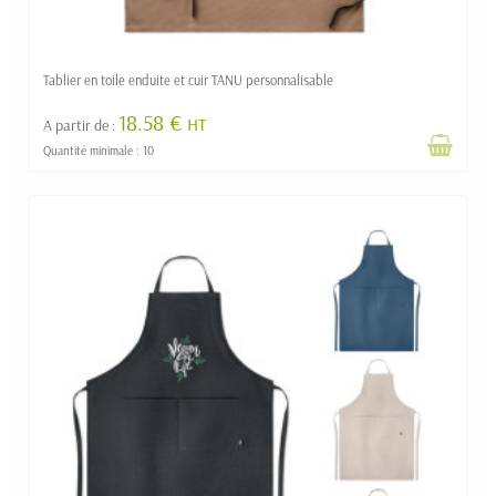
Tablier en toile enduite et cuir TANU personnalisable
18.58 €
HT
A partir de :
Quantité minimale : 10