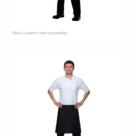
Tablier à bavette coloré personnalisé