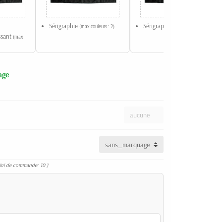
Sérigraphie
Sérigraphie
(max couleurs : 2)
(max couleurs : 2)
issant
(max
age
ini de commande: 10 )