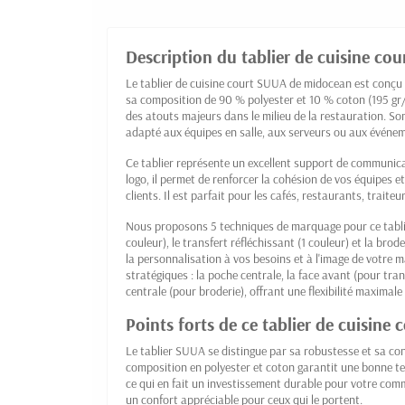
Description du tablier de cuisine cou
Le tablier de cuisine court SUUA de midocean est conçu
sa composition de 90 % polyester et 10 % coton (195 gr/m²
des atouts majeurs dans le milieu de la restauration. S
adapté aux équipes en salle, aux serveurs ou aux événeme
Ce tablier représente un excellent support de communica
logo, il permet de renforcer la cohésion de vos équipes et
clients. Il est parfait pour les cafés, restaurants, trait
Nous proposons 5 techniques de marquage pour ce tablier 
couleur), le transfert réfléchissant (1 couleur) et la bro
la personnalisation à vos besoins et à l'image de votre 
stratégiques : la poche centrale, la face avant (pour tran
centrale (pour broderie), offrant une flexibilité maximal
Points forts de ce tablier de cuisine 
Le tablier SUUA se distingue par sa robustesse et sa co
composition en polyester et coton garantit une bonne 
ce qui en fait un investissement durable pour votre co
un confort appréciable pour ceux qui le portent.