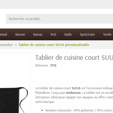
rmand
Boisson
Bureau
Tech
Outils
Sport/Loisir
Textile
rsonnalisé
Tablier de cuisine court SUUA personnalisable
Tablier de cuisine court SU
Référence :
3710
Le tablier de cuisine court
SUUA
est l'accessoire indisp
l'hôtellerie. Conçu par
midocean
, ce tablier est un exce
entreprise. Idéal pour équiper vos équipes ou offrir comme 
votre marque.
Matière résistante : 90% polyester / 10% coton 