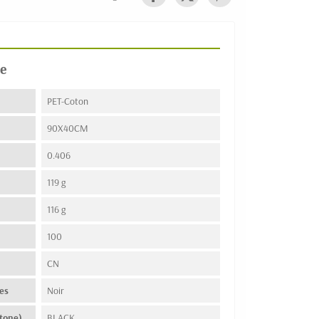
e
PET-Coton
90X40CM
0.406
119 g
116 g
100
n
CN
es
Noir
tone)
BLACK