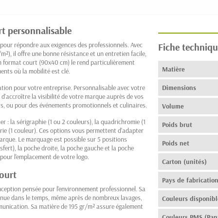
rt personnalisable
 pour répondre aux exigences des professionnels. Avec
Fiche techniqu
), il offre une bonne résistance et un entretien facile,
on format court (90x40 cm) le rend particulièrement
Matière
nts où la mobilité est clé.
tion pour votre entreprise. Personnalisable avec votre
Dimensions
 d'accroître la visibilité de votre marque auprès de vos
eurs, ou pour des événements promotionnels et culinaires.
Volume
: la sérigraphie (1 ou 2 couleurs), la quadrichromie (1
Poids brut
derie (1 couleur). Ces options vous permettent d'adapter
marque. Le marquage est possible sur 5 positions
Poids net
sfert), la poche droite, la poche gauche et la poche
e pour l'emplacement de votre logo.
Carton (unités)
court
Pays de fabricatio
nception pensée pour l'environnement professionnel. Sa
tenue dans le temps, même après de nombreux lavages,
Couleurs disponibl
mmunication. Sa matière de 195 gr/m² assure également
Couleurs PMS (Pan