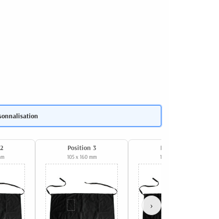
sonnalisation
 2
Position 3
Position 4
mm
105 x 160 mm
105 x 160 mm
›