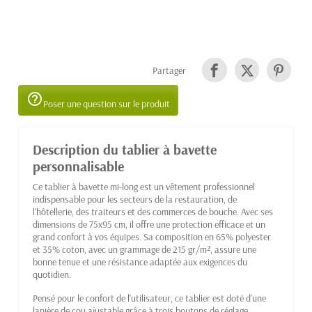
Partager
help_outline
Poser une question sur le produit
Description du tablier à bavette
personnalisable
Ce tablier à bavette mi-long est un vêtement professionnel
indispensable pour les secteurs de la restauration, de
l'hôtellerie, des traiteurs et des commerces de bouche. Avec ses
dimensions de 75x95 cm, il offre une protection efficace et un
grand confort à vos équipes. Sa composition en 65% polyester
et 35% coton, avec un grammage de 215 gr/m², assure une
bonne tenue et une résistance adaptée aux exigences du
quotidien.
Pensé pour le confort de l'utilisateur, ce tablier est doté d'une
lanière de cou ajustable grâce à trois boutons de réglage,