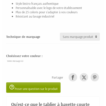
Style bistro français authentique
Personnalisable avec le logo de votre établissement
Plus de 25 coloris pour s'adapter à vos couleurs
Résistant au lavage industriel
Technique de marquage
Choisissez votre couleur :
Partager
help_outline
Poser une question sur le produit
Qu'est-ce que le tablier à bavette courte