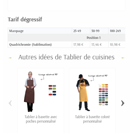
Tarif dégressif
Marquage
25-49
50-99
100-249
25
Position 1
Quadrichromie (Sublimation)
17,98 €
13,46 €
10,98 €
10
Autres idées de Tablier de cuisines
‹
›
Tablier à bavette avec
Tablier à bavette coloré
Vest
poches personnalisé
personnalisé