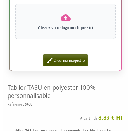
Glissez votre logo ou
cliquez ici
brush
Créer ma maquette
Tablier TASU en polyester 100%
personnalisable
Référence :
3708
8.83 € HT
A partir de
Le
tablier TASU
est un support de communication idéal pour les