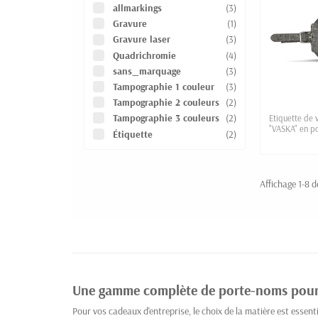
allmarkings
(3)
Gravure
(1)
Gravure laser
(3)
Quadrichromie
(4)
sans_marquage
(3)
Tampographie 1 couleur
(3)
Tampographie 2 couleurs
(2)
Tampographie 3 couleurs
(2)
Etiquette de 
"VASKA" en po
Étiquette
(2)
Affichage 1-8 de
Une gamme complète de porte-noms pour 
Pour vos cadeaux d'entreprise, le choix de la matière est esse