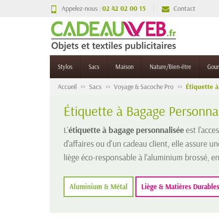
Appelez-nous :
02 42 02 00 15
Contact
Stylos
Sacs
Maison
Nature/Bien-être
Gou
Accueil
Sacs
Voyage & Sacoche Pro
Étiquette 
Étiquette à Bagage Personna
L'
étiquette à bagage personnalisée
est l'acce
d'affaires ou d'un cadeau client, elle assure u
liège éco-responsable à l'aluminium brossé, e
Aluminium & Métal
Liège & Matières Durable