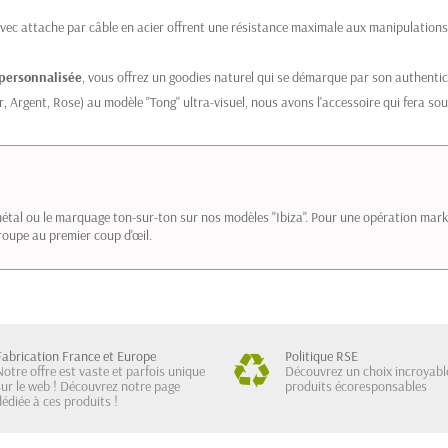
c attache par câble en acier offrent une résistance maximale aux manipulations
 personnalisée
, vous offrez un goodies naturel qui se démarque par son authentici
r, Argent, Rose) au modèle "Tong" ultra-visuel, nous avons l'accessoire qui fera sour
r métal ou le marquage ton-sur-ton sur nos modèles "Ibiza". Pour une opération ma
groupe au premier coup d'œil.
Fabrication France et Europe
Politique RSE
Notre offre est vaste et parfois unique
Découvrez un choix incroyabl
sur le web ! Découvrez notre page
produits écoresponsables
dédiée à ces produits !