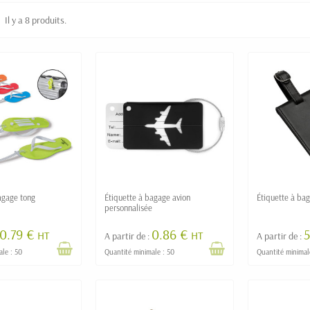
Il y a 8 produits.
agage tong
Étiquette à bagage avion
Étiquette à bag
personnalisée
0.79 €
0.86 €
5
HT
HT
A partir de :
A partir de :
ale : 50
Quantité minimale : 50
Quantité minimal