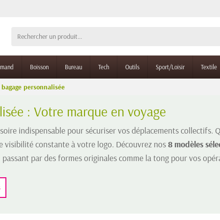
rmand
Boisson
Bureau
Tech
Outils
Sport/Loisir
Textile
à bagage personnalisée
lisée : Votre marque en voyage
ssoire indispensable pour sécuriser vos déplacements collectifs. Q
ne visibilité constante à votre logo. Découvrez nos
8 modèles séle
n passant par des formes originales comme la tong pour vos opéra
s