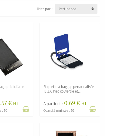
Trier par :
Pertinence
age publicitaire
Etiquette à bagage personnalisée
IBIZA avec couvercle et
coordonnées complètes
.57 €
0.69 €
HT
HT
A partir de :
e : 50
Quantité minimale : 50