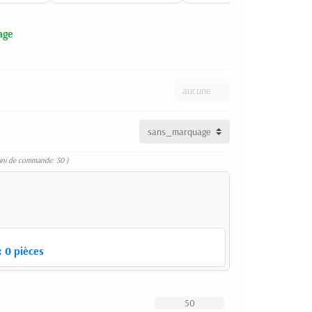
age
ini de commande: 50 )
:
0
pièces