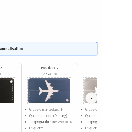
sonnalisation
 2
Position 3
Position 4
m
15 x 25 mm
10 x 25 mm
›
Gravure
Gravure
(max couleurs : 1)
(max couleurs : 1)
Quadrichromie (Doming)
Quadrichromie (Doming)
Tampographie
Tampographie
(max couleurs : 4)
(max couleurs : 4)
Étiquette
Étiquette