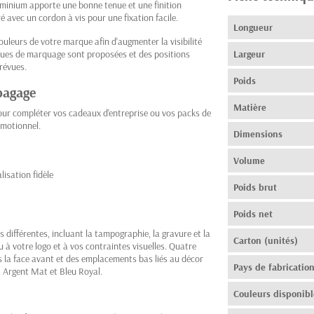
uminium apporte une bonne tenue et une finition
ré avec un cordon à vis pour une fixation facile.
Longueur
uleurs de votre marque afin d'augmenter la visibilité
ques de marquage sont proposées et des positions
Largeur
révues.
Poids
 bagage
Matière
 pour compléter vos cadeaux d'entreprise ou vos packs de
omotionnel.
Dimensions
Volume
isation fidèle
Poids brut
Poids net
fférentes, incluant la tampographie, la gravure et la
Carton (unités)
 à votre logo et à vos contraintes visuelles. Quatre
s la face avant et des emplacements bas liés au décor
Pays de fabricatio
, Argent Mat et Bleu Royal.
Couleurs disponibl