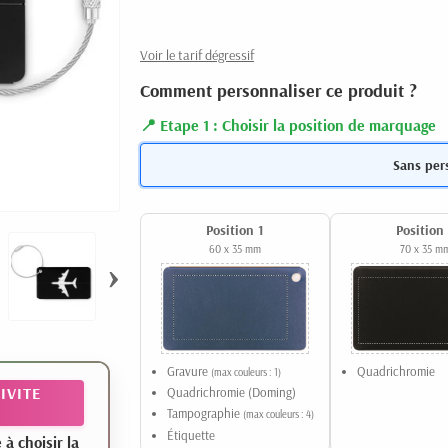
Voir le tarif dégressif
Comment personnaliser ce produit ?
Etape 1 : Choisir la position de marquage
Sans per
Position 1
Position
60 x 35 mm
70 x 35 m
›
Gravure
Quadrichromie
(max couleurs : 1)
IVITE
Quadrichromie (Doming)
Tampographie
(max couleurs : 4)
Étiquette
 choisir la