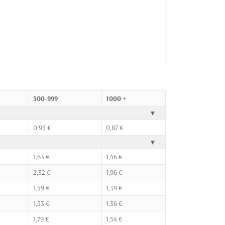
500-999
1000 +
▼
0,93 €
0,87 €
▼
1,63 €
1,46 €
2,32 €
1,96 €
1,59 €
1,39 €
1,53 €
1,36 €
1,79 €
1,54 €