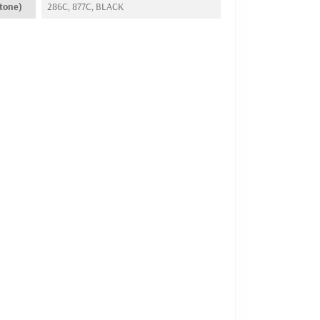
tone)
286C, 877C, BLACK