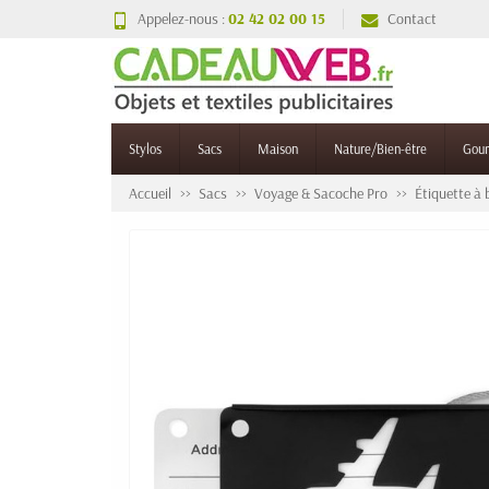
Appelez-nous :
02 42 02 00 15
Contact
Stylos
Sacs
Maison
Nature/Bien-être
Gou
Accueil
Sacs
Voyage & Sacoche Pro
Étiquette à