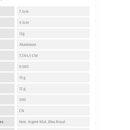
7.5cm
4.5cm
12g
Aluminium
7,5X4,5 CM
0.083
19 g
12 g
500
n
CN
es
Noir, Argent Mat, Bleu Royal