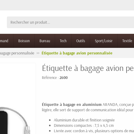
rmand
Boisson
Bureau
Tech
Outils
Sport/Loisir
Textile
 bagage personnalisée
Étiquette à bagage avion personnalisée
Étiquette à bagage avion pe
Référence :
2600
Étiquette à bagage en aluminium
ARANDA, conçue pou
légère, elle sert de support de communication idéal pou
Aluminium durable et finition soignée
Dimensions compactes : 7,5 x 4,5 cm
Livrée avec cordon à vis, plusieurs options de m