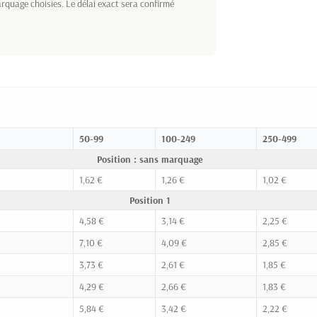
rquage choisies. Le délai exact sera confirmé
50-99
100-249
250-499
Position : sans marquage
1,62 €
1,26 €
1,02 €
Position 1
4,58 €
3,14 €
2,25 €
7,10 €
4,09 €
2,85 €
3,73 €
2,61 €
1,85 €
4,29 €
2,66 €
1,83 €
5,84 €
3,42 €
2,22 €