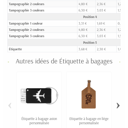
Tampographie 2 couleurs
4,80 €
2,36 €
1,26 €
Tampographie 3 couleurs
6,30 €
3,03 €
1,58 €
Position 4
Tampographie 1 couleur
3,31 €
1,69 €
0,95 €
Tampographie 2 couleurs
4,80 €
2,36 €
1,26 €
Tampographie 3 couleurs
6,30 €
3,03 €
1,58 €
Position 5
Étiquette
3,68 €
2,30 €
1,46 €
Autres idées de Étiquette à bagages
‹
›
Étiquette à bagage avion
Etiquette à bagage en liège
E
personnalisée
personnalisée
perso