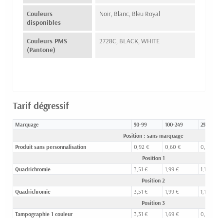
Couleurs
Noir, Blanc, Bleu Royal
disponibles
Couleurs PMS
2728C, BLACK, WHITE
(Pantone)
Tarif dégressif
Marquage
50-99
100-249
250-49
Position : sans marquage
Produit sans personnalisation
0,92 €
0,60 €
0,41 €
Position 1
Quadrichromie
3,51 €
1,99 €
1,17 €
Position 2
Quadrichromie
3,51 €
1,99 €
1,17 €
Position 3
Tampographie 1 couleur
3,31 €
1,69 €
0,95 €