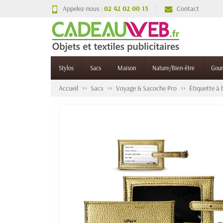
Appelez-nous :
02 42 02 00 15
Contact
Stylos
Sacs
Maison
Nature/Bien-être
Gou
Accueil
Sacs
Voyage & Sacoche Pro
Étiquette à