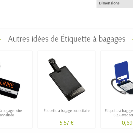
Dimensions
Autres idées de Étiquette à bagages
 à bagage noire
Étiquette à bagage publicitaire
Etiquette à bagage
onnalisée
IBIZA avec co
coordonnées 
5,57 €
0,69