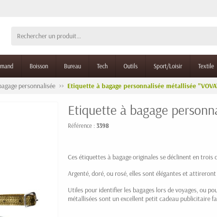
rmand
Boisson
Bureau
Tech
Outils
Sport/Loisir
Textile
 bagage personnalisée
Etiquette à bagage personnalisée métallisée "VOVA
Etiquette à bagage personna
Référence :
3398
Ces étiquettes à bagage originales se déclinent en trois c
Argenté, doré, ou rosé, elles sont élégantes et attireront
Utiles pour identifier les bagages lors de voyages, ou p
métallisées sont un excellent petit cadeau publicitaire fac