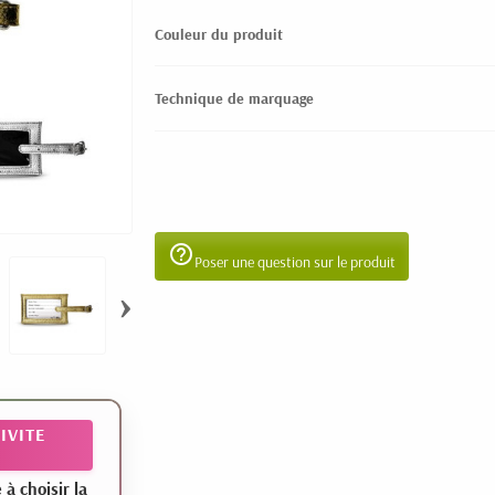
Couleur du produit
Technique de marquage
help_outline
Poser une question sur le produit
›
IVITE
 choisir la