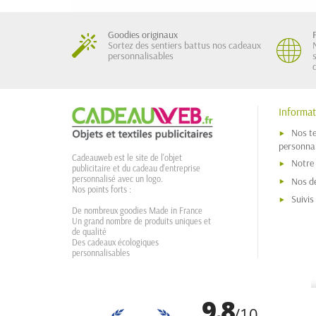
Goodies originaux
Sortez des sentiers battus nos cadeaux
personnalisables
Informat
Nos t
personnal
Cadeauweb est le site de l'objet
Notre
publicitaire et du cadeau d'entreprise
personnalisé avec un logo.
Nos dé
Nos points forts :
Suivi
De nombreux goodies Made in France
Un grand nombre de produits uniques et
de qualité
Des cadeaux écologiques
personnalisables