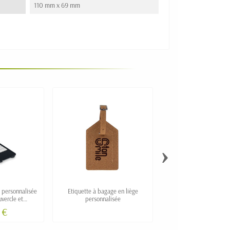
110 mm x 69 mm
›
 personnalisée
Etiquette à bagage en liège
Etiquette de valise per
uvercle et
personnalisée
"VASKA" en polyester
complètes
 €