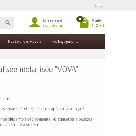
Blog
0
Mon compte
Panier
Connexion
0,00 €
Nos Solutions Métiers
Nos Engagements
"
lisée métallisée "VOVA"
oloris.
 les regards. Profitez-en pour y apposer votre logo !
our de plus simple déplacements, les étiquettes à bagages
ile à offrir et à stocker.