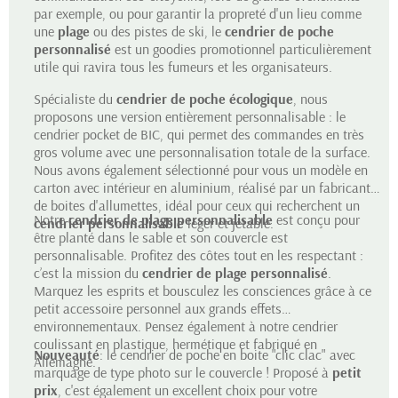
par exemple, ou pour garantir la propreté d'un lieu comme
une
plage
ou des pistes de ski, le
cendrier de poche
personnalisé
est un goodies promotionnel particulièrement
utile qui ravira tous les fumeurs et les organisateurs.
Spécialiste du
cendrier de poche écologique
, nous
proposons une version entièrement personnalisable : le
cendrier pocket de BIC, qui permet des commandes en très
gros volume avec une personnalisation totale de la surface.
Nous avons également sélectionné pour vous un modèle en
carton avec intérieur en aluminium, réalisé par un fabricant
de boites d'allumettes, idéal pour ceux qui recherchent un
Notre
cendrier de plage personnalisable
est conçu pour
cendrier personnalisable
léger et jetable.
être planté dans le sable et son couvercle est
personnalisable. Profitez des côtes tout en les respectant :
c’est la mission du
cendrier de plage personnalisé
.
Marquez les esprits et bousculez les consciences grâce à ce
petit accessoire personnel aux grands effets
environnementaux. Pensez également à notre cendrier
coulissant en plastique, hermétique et fabriqué en
Nouveauté
: le cendrier de poche en bo
ite "clic clac" avec
Allemagne.
marquage de type photo sur le couvercle ! Proposé à
petit
prix
, c'est également un excellent choix po
ur vot
re