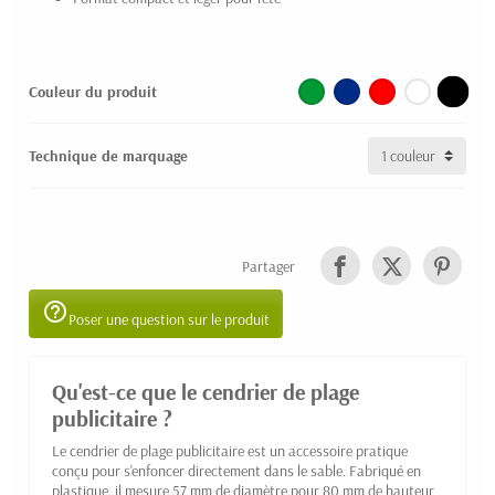
Couleur du produit
Technique de marquage
Partager
help_outline
Poser une question sur le produit
Qu'est-ce que le cendrier de plage
publicitaire ?
Le cendrier de plage publicitaire est un accessoire pratique
conçu pour s'enfoncer directement dans le sable. Fabriqué en
plastique, il mesure 57 mm de diamètre pour 80 mm de hauteur