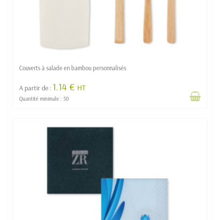
Couverts à salade en bambou personnalisés
1.14 €
HT
A partir de :
Quantité minimale : 50