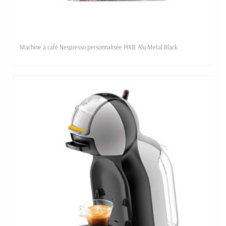
Machine à café Nespresso personnalisée PIXIE Alu Metal Black