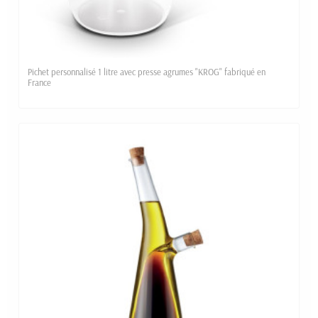
Pichet personnalisé 1 litre avec presse agrumes "KROG" fabriqué en
France