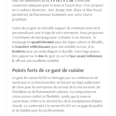
Avec ses dimensions de
31,5 x 16,5 x 2 cm
, il offre une
couverture adéquate pour la main et l'avant-bras. Il est proposé
en 5 couleurs distinctes : Vert, Rouge, Noir, Blanc et Bleu Royal,
permettant de l'harmoniser facilement avec votre charte
graphique.
Faites de ce gant un véritable support de communication en le
personnalisant avec le logo de votre entreprise. Nous proposons
3 techniques de marquage pour s'adapter à vos besoins : le
marquage en
quadrichromie
pour des logos colorés et détaillés,
le
transfert réfléchissant
pour une visibilité accrue, et la
broderie
pour un rendu élégant et durable. Votre logo pourra
être apposé sur le
dos
du gant ou sur la
face avant inférieure
E
, offrant une excellente visibilité.
Points forts de ce gant de cuisine
Le gant de cuisine NURO se distingue par sa combinaison de
matériaux et sa fonctionnalité, en faisant un objet publicitaire
de choix pour les entreprises du secteur de la restauration, de
l'hôtellerie ou de l'événementiel culinaire. Sa composition en
coton assure confort et flexibilité, tandis que la zone en
caoutchouc renforce la sécurité lors de la manipulation d'objets
chauds. La conformité à la norme EN 407 est un gage de qualité
et de fiabilité pour les professionnels.