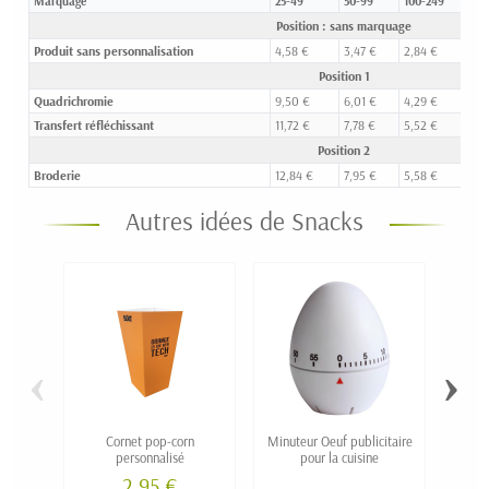
Marquage
25-49
50-99
100-249
25
Position : sans marquage
Produit sans personnalisation
4,58 €
3,47 €
2,84 €
2,
Position 1
Quadrichromie
9,50 €
6,01 €
4,29 €
3,
Transfert réfléchissant
11,72 €
7,78 €
5,52 €
4,
Position 2
Broderie
12,84 €
7,95 €
5,58 €
4,
Autres idées de Snacks
‹
›
Cornet pop-corn
Minuteur Oeuf publicitaire
Bouch
personnalisé
pour la cuisine
bois
2,95 €