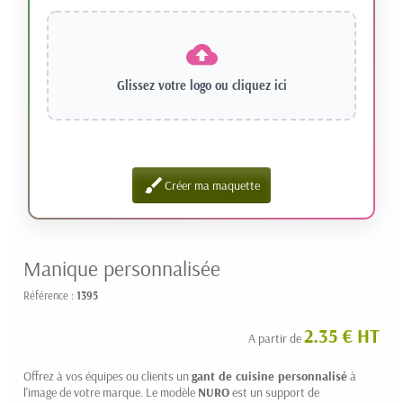
Glissez votre logo ou
cliquez ici
brush
Créer ma maquette
Manique personnalisée
Référence :
1395
2.35 € HT
A partir de
Offrez à vos équipes ou clients un
gant de cuisine personnalisé
à
l'image de votre marque. Le modèle
NURO
est un support de